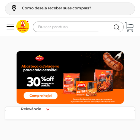
Como deseja receber suas compras?
Buscar produto
Termos mais buscados
geladeira
maquina lavar
fogao
café
cerveja
frango
Relevância
leite
vinho
leite pó