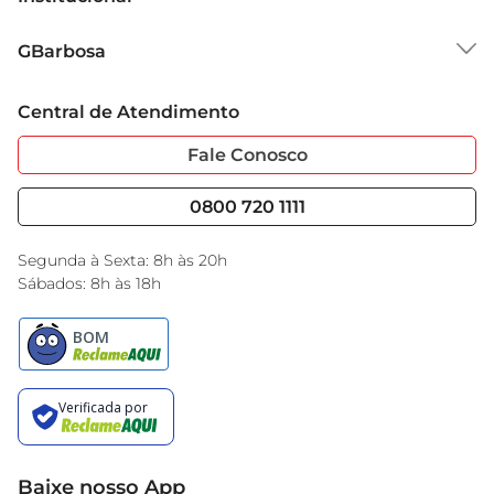
Sobre o GBarbosa
GBarbosa
Grupo Cencosud
Trabalhe Conosco
Cartão GBarbosa
Central de Atendimento
Sobre Privacidade
Garantia Estendida
Portal do Fornecedo
Código de Ética
Fale Conosco
Nossas Lojas
Serviços
Cencosud Media
Blog GBarbosa
0800 720 1111
Black Friday
Encarte do Dia
Segunda à Sexta: 8h às 20h
Sábados: 8h às 18h
Baixe nosso App