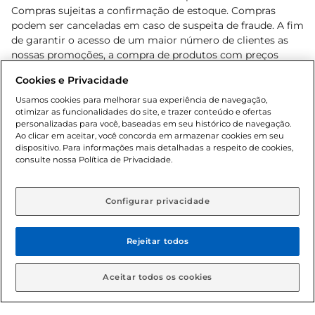
Compras sujeitas a confirmação de estoque. Compras
podem ser canceladas em caso de suspeita de fraude. A fim
de garantir o acesso de um maior número de clientes as
nossas promoções, a compra de produtos com preços
promocionais poderá ter sua quantidade limitada por
Cookies e Privacidade
cliente. Os preços, ofertas e condições são exclusivos para
o e-commerce e válidos durante o dia de hoje, podendo
Usamos cookies para melhorar sua experiência de navegação,
otimizar as funcionalidades do site, e trazer conteúdo e ofertas
sofrer alterações sem prévia notificação. Proibida a venda
personalizadas para você, baseadas em seu histórico de navegação.
de bebidas alcoólicas para menores de 18 anos, conforme
Ao clicar em aceitar, você concorda em armazenar cookies em seu
Lei n.º 8069/90, art. 81, inciso II (Estatuto da Criança e do
dispositivo. Para informações mais detalhadas a respeito de cookies,
Adolescente). Preços e condições exclusivos para o
consulte nossa Política de Privacidade.
www.gbarbosa.com.br
, podendo sofrer alterações sem
aviso prévio. O valor mínimo para as compras on-line é de
R$ 80,00.
Configurar privacidade
Rejeitar todos
© 2026 Copyright. Todos os direitos
reservados Gbarbosa.
Aceitar todos os cookies