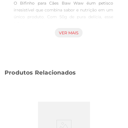
O Bifinho para Cães Baw Waw éum petisco 
irresistível que combina sabor e nutrição em um 
único produto. Com 50g de pura delícia, esse 
bifinho é ideal para recompensar seu cãozinho 
em momentos especiais ou simplesmente para 
VER MAIS
agradálo no dia a dia. Feito com ingredientes 
selecionados, ele proporciona uma experiência 
saborosa que seu pet vai adorar.

Qualidade e sabor em cada pedaço  

Este bifinho foi desenvolvido com uma fórmula 
Produtos Relacionados
que prioriza a saúde do seu animal. A textura 
macia e o sabor suculento tornam o Baw Waw 
uma opção perfeita para cães de todasas idades. 
Além de ser um agrado, ele também pode ser 
utilizado como uma forma de treinamento, 
ajudando a reforçar comportamentos positivos 
de maneira prazerosa.

Nutrição balanceada para o seu pet  

O Bifinho Baw Waw não é apenas saboroso, mas 