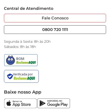
Trabalhe Conosco
Cartão GBarbosa
Central de Atendimento
Sobre Privacidade
Garantia Estendida
Portal do Fornecedo
Código de Ética
Fale Conosco
Nossas Lojas
Serviços
Cencosud Media
Blog GBarbosa
0800 720 1111
Black Friday
Encarte do Dia
Segunda à Sexta: 8h às 20h
Sábados: 8h às 18h
Baixe nosso App