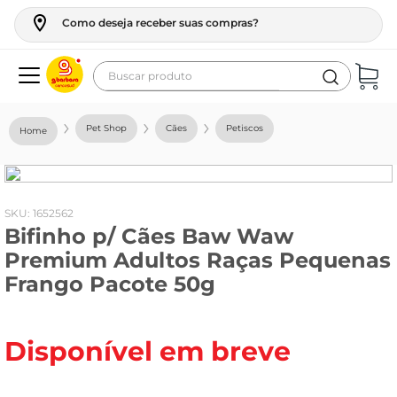
Como deseja receber suas compras?
Buscar produto
Termos mais buscados
Pet Shop
Cães
Petiscos
geladeira
maquina lavar
fogao
:
1652562
Bifinho p/ Cães Baw Waw
café
Premium Adultos Raças Pequenas
cerveja
Frango Pacote 50g
frango
leite
Disponível em breve
vinho
leite pó