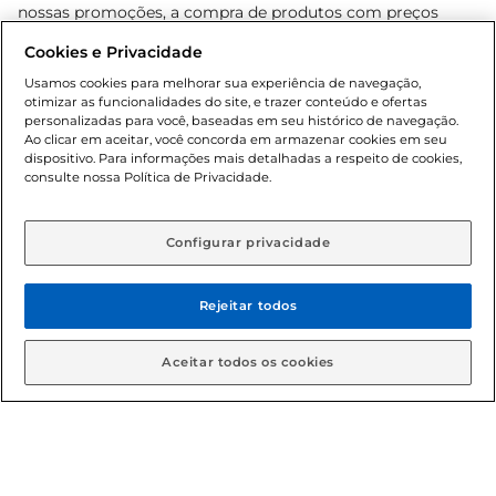
nossas promoções, a compra de produtos com preços
promocionais poderá ter sua quantidade limitada por
Cookies e Privacidade
cliente. Os preços, ofertas e condições são exclusivos para
o e-commerce e válidos durante o dia de hoje, podendo
Usamos cookies para melhorar sua experiência de navegação,
otimizar as funcionalidades do site, e trazer conteúdo e ofertas
sofrer alterações sem prévia notificação. Proibida a venda
personalizadas para você, baseadas em seu histórico de navegação.
de bebidas alcoólicas para menores de 18 anos, conforme
Ao clicar em aceitar, você concorda em armazenar cookies em seu
Lei n.º 8069/90, art. 81, inciso II (Estatuto da Criança e do
dispositivo. Para informações mais detalhadas a respeito de cookies,
Adolescente). Preços e condições exclusivos para o
consulte nossa Política de Privacidade.
www.gbarbosa.com.br
, podendo sofrer alterações sem
aviso prévio. O valor mínimo para as compras on-line é de
R$ 80,00.
Configurar privacidade
Rejeitar todos
© 2026 Copyright. Todos os direitos
reservados Gbarbosa.
Aceitar todos os cookies
Cencosud Brasil Comercial SA.CNPJ sob n° 39.346.861/0350-38 .
Sediada na Av. das Nações Unidas, 12.995, 21º andar, CEP: