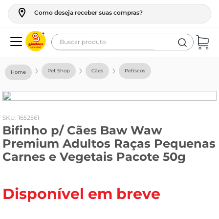
Como deseja receber suas compras?
Buscar produto
Termos mais buscados
Pet Shop
Cães
Petiscos
geladeira
maquina lavar
fogao
:
1652561
Bifinho p/ Cães Baw Waw
café
Premium Adultos Raças Pequenas
cerveja
Carnes e Vegetais Pacote 50g
frango
leite
Disponível em breve
vinho
leite pó