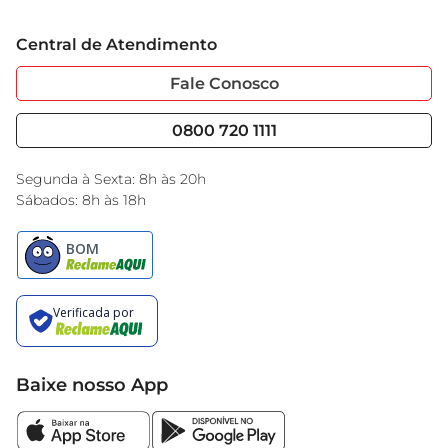
Grupo Cencosud
Trabalhe Conosco
Cartão GBarbosa
Central de Atendimento
Sobre Privacidade
Garantia Estendida
Portal do Fornecedo
Código de Ética
Fale Conosco
Nossas Lojas
Serviços
Cencosud Media
Blog GBarbosa
0800 720 1111
Black Friday
Encarte do Dia
Segunda à Sexta: 8h às 20h
Sábados: 8h às 18h
Baixe nosso App