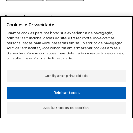
Formas de pagamento
Cookies e Privacidade
Dúvidas frequentes (FAQ)
Usamos cookies para melhorar sua experiência de navegação,
otimizar as funcionalidades do site, e trazer conteúdo e ofertas
Política de troca e devolução
personalizadas para você, baseadas em seu histórico de navegação.
Ao clicar em aceitar, você concorda em armazenar cookies em seu
dispositivo. Para informações mais detalhadas a respeito de cookies,
Política de entrega
consulte nossa Política de Privacidade.
Configurar privacidade
Rejeitar todos
Condições gerais: Em caso de divergência de valores, o
Aceitar todos os cookies
valor válido é o do carrinho de compras. Fotos ilustrativas.
Compras sujeitas a confirmação de estoque. Compras
podem ser canceladas em caso de suspeita de fraude. A fim