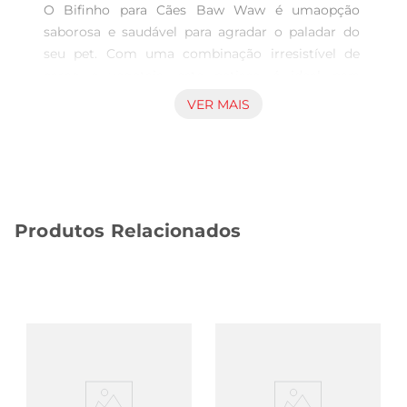
O Bifinho para Cães Baw Waw é umaopção 
saborosa e saudável para agradar o paladar do 
seu pet. Com uma combinação irresistível de 
carne e vegetais, este petisco é ideal para 
recompensar ou simplesmente mimar seu 
VER MAIS
cãozinho. Cada mordida traz um sabor autêntico 
que certamente fará a alegria do seu 
companheiro.

Ingredientes de qualidade  

Produzido com ingredientes selecionados, o 
Produtos Relacionados
Bifinho Baw Waw é enriquecido com nutrientes 
essenciais que contribuem para a saúde e 
bemestar do seu animal. A formulação é pensada 
para oferecer um lanche saboroso, sem abrir mão 
da qualidade e da nutrição que seu cão merece.

Tamanho ideal para todos os cães  

Com 50g, este pacote é perfeito para ter sempre 
à mão. O tamanho dos bifinhos é adequado para 
cães de diferentes portes, permitindo que você 