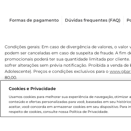
Formas de pagamento
Dúvidas frequentes (FAQ)
Po
Condições gerais: Em caso de divergência de valores, o valor 
podem ser canceladas em caso de suspeita de fraude. A fim 
promocionais poderá ter sua quantidade limitada por cliente.
sofrer alterações sem prévia notificação. Proibida a venda de b
Adolescente). Preços e condições exclusivos para o
www.gbar
80,00.
Cookies e Privacidade
© 2025 Copyright. Todos os direitos reservados Gbarbosa.
Usamos cookies para melhorar sua experiência de navegação, otimizar as 
conteúdo e ofertas personalizadas para você, baseadas em seu histórico
aceitar, você concorda em armazenar cookies em seu dispositivo. Para 
respeito de cookies, consulte nossa Política de Privacidade.
Cencosud Brasil Comercial SA.CNPJ sob n° 39.346.861/0350-3