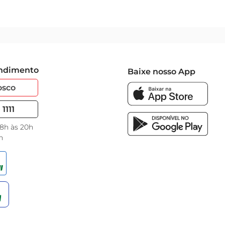
endimento
Baixe nosso App
osco
1111
 8h às 20h
h