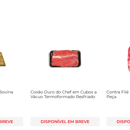
 Bovina
Coxão Duro do Chef em Cubos a
Contra Filé
Vácuo Termoformado Resfriado
Peça
 BREVE
DISPONÍVEL EM BREVE
DISPO