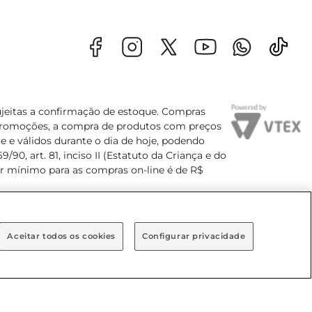
sujeitas a confirmação de estoque. Compras
s promoções, a compra de produtos com preços
e e válidos durante o dia de hoje, podendo
90, art. 81, inciso II (Estatuto da Criança e do
lor mínimo para as compras on-line é de R$
Aceitar todos os cookies
Configurar privacidade
Bairro Brooklin Paulista, na cidade de São Paulo - SP.