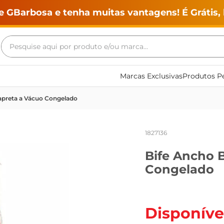
e GBarbosa e tenha muitas vantagens! É Grátis, 
Pesquise aqui por produto e/ou marca...
Termos mais buscados
Marcas Exclusivas
Produtos Pe
geladeira
apreta a Vácuo Congelado
maquina lavar
fogao
1827136
café
Bife Ancho 
cerveja
Congelado
frango
leite
vinho
Disponíve
leite pó