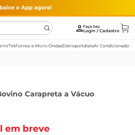
baixe o App agora!
rini
TVs
Fornos e Micro-Ondas
Eletroportáteis
Ar Condicionado
Bovino Carapreta a Vácuo
l em breve