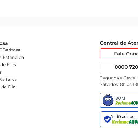
Central de At
osa
 GBarbosa
Fale Con
a Estendida
de Ética
0800 720 
s
Segunda à Sexta:
Barbosa
Sábados: 8h às 18
 do Dia