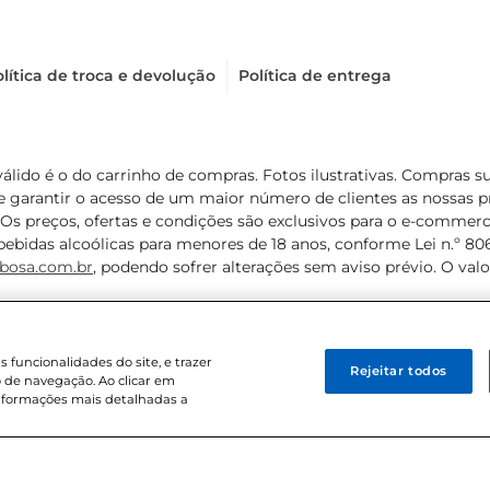
lítica de troca e devolução
Política de entrega
válido é o do carrinho de compras. Fotos ilustrativas. Compras 
de garantir o acesso de um maior número de clientes as nossa
 Os preços, ofertas e condições são exclusivos para o e-commerc
ebidas alcoólicas para menores de 18 anos, conforme Lei n.º 8069/
bosa.com.br
, podendo sofrer alterações sem aviso prévio. O va
funcionalidades do site, e trazer
Rejeitar todos
 de navegação. Ao clicar em
informações mais detalhadas a
8 . Sediada na Av. das Nações Unidas, 12.995, 21º andar, CEP: 04.578-000, 