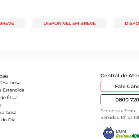
 BREVE
DISPONÍVEL EM BREVE
DISPO
Central de At
osa
 GBarbosa
Fale Con
a Estendida
de Ética
0800 720 
s
Segunda à Sexta:
Barbosa
Sábados: 8h às 18
 do Dia