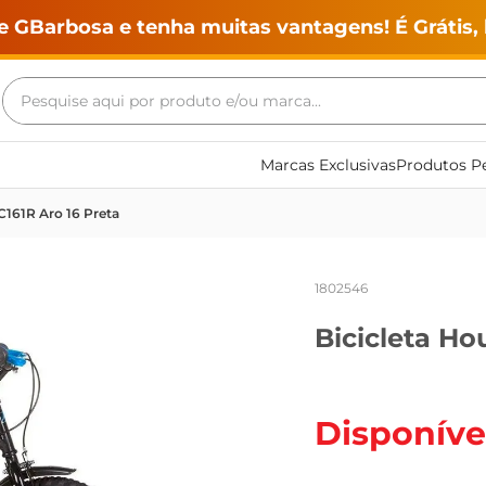
e GBarbosa e tenha muitas vantagens! É Grátis, 
Pesquise aqui por produto e/ou marca...
Termos mais buscados
Marcas Exclusivas
Produtos Pe
geladeira
C161R Aro 16 Preta
maquina lavar
fogao
1802546
café
Bicicleta Ho
cerveja
frango
vinho
Disponíve
leite
tv