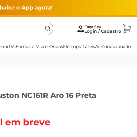
baixe o App agora!
rini
TVs
Fornos e Micro-Ondas
Eletroportáteis
Ar Condicionado
uston NC161R Aro 16 Preta
l em breve