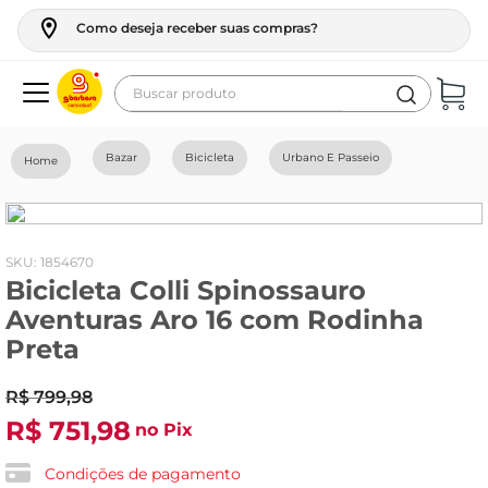
Como deseja receber suas compras?
Buscar produto
Termos mais buscados
Bazar
Bicicleta
Urbano E Passeio
geladeira
maquina lavar
fogao
:
1854670
Bicicleta Colli Spinossauro
café
Aventuras Aro 16 com Rodinha
cerveja
Preta
frango
R$
799
,
98
leite
R$
751
,
98
no Pix
vinho
Condições de pagamento
leite pó