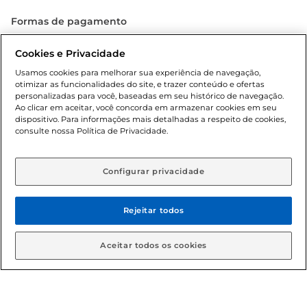
Formas de pagamento
Dúvidas frequentes (FAQ)
Cookies e Privacidade
Usamos cookies para melhorar sua experiência de navegação,
Política de troca e devolução
otimizar as funcionalidades do site, e trazer conteúdo e ofertas
personalizadas para você, baseadas em seu histórico de navegação.
Política de entrega
Ao clicar em aceitar, você concorda em armazenar cookies em seu
dispositivo. Para informações mais detalhadas a respeito de cookies,
consulte nossa Política de Privacidade.
Configurar privacidade
Rejeitar todos
Condições gerais: Em caso de divergência de valores, o
valor válido é o do carrinho de compras. Fotos ilustrativas.
Aceitar todos os cookies
Compras sujeitas a confirmação de estoque. Compras
podem ser canceladas em caso de suspeita de fraude. A fim
de garantir o acesso de um maior número de clientes as
nossas promoções, a compra de produtos com preços