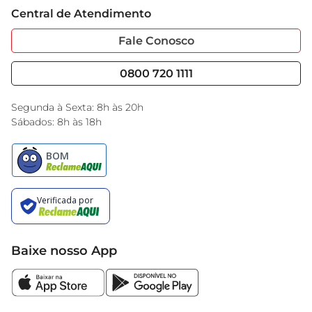
Trabalhe Conosco
Cartão GBarbosa
Central de Atendimento
 Selim: Confortável e ergonômico
Sobre Privacidade
Garantia Estendida
Portal do Fornecedo
Código de Ética
Fale Conosco
Nossas Lojas
Serviços
Cencosud Media
Blog GBarbosa
0800 720 1111
Black Friday
Encarte do Dia
Segunda à Sexta: 8h às 20h
Sábados: 8h às 18h
Baixe nosso App