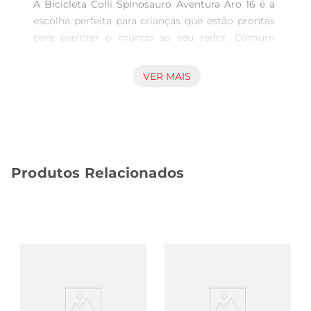
A Bicicleta Colli Spinosauro Aventura Aro 16 é a 
escolha perfeita para crianças que estão prontas 
para explorar o mundo ao seu redor. Comum 
design vibrante e divertido, inspirada no tema de 
dinossauros, esta bicicleta promete transformar 
VER MAIS
cada passeio em uma verdadeiraaventura. Seu 
aro de 16 polegadas é ideal para crianças em fase 
de crescimento, proporcionando conforto e 
segurança durante as pedaladas.

Construção robusta e segura

Produtos Relacionados
Fabricada com materiais de alta qualidade, a 
bicicleta garante durabilidade e resistência, 
suportando as brincadeiras mais animadas. O 
quadro é projetado para oferecer estabilidade, 
enquanto os pneus são adequados para 
diferentes tipos de terreno, permitindo que as 
crianças se divirtam tanto em passeios no parque 
quanto em trilhas mais desafiadoras. Além disso, 
o sistema de freios é eficiente, proporcionando 