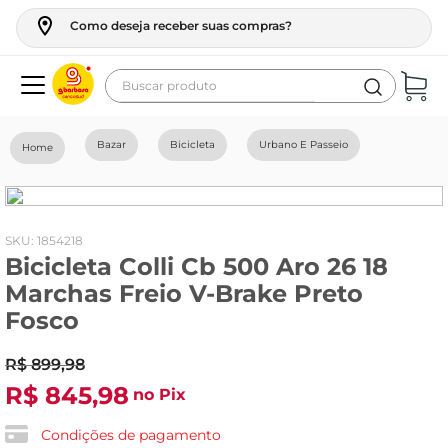
Como deseja receber suas compras?
Buscar produto
Termos mais buscados
Bazar
Bicicleta
Urbano E Passeio
geladeira
maquina lavar
fogao
:
1854218
Bicicleta Colli Cb 500 Aro 26 18
café
Marchas Freio V-Brake Preto
cerveja
Fosco
frango
R$
899
,
98
leite
R$
845
,
98
no Pix
vinho
Condições de pagamento
leite pó