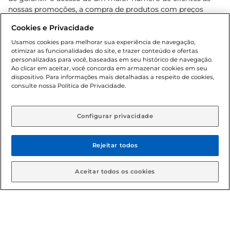
nossas promoções, a compra de produtos com preços
promocionais poderá ter sua quantidade limitada por
Cookies e Privacidade
cliente. Os preços, ofertas e condições são exclusivos para
o e-commerce e válidos durante o dia de hoje, podendo
Usamos cookies para melhorar sua experiência de navegação,
otimizar as funcionalidades do site, e trazer conteúdo e ofertas
sofrer alterações sem prévia notificação. Proibida a venda
personalizadas para você, baseadas em seu histórico de navegação.
de bebidas alcoólicas para menores de 18 anos, conforme
Ao clicar em aceitar, você concorda em armazenar cookies em seu
Lei n.º 8069/90, art. 81, inciso II (Estatuto da Criança e do
dispositivo. Para informações mais detalhadas a respeito de cookies,
Adolescente). Preços e condições exclusivos para o
consulte nossa Política de Privacidade.
www.gbarbosa.com.br
, podendo sofrer alterações sem
aviso prévio. O valor mínimo para as compras on-line é de
R$ 80,00.
Configurar privacidade
Rejeitar todos
© 2026 Copyright. Todos os direitos
reservados Gbarbosa.
Aceitar todos os cookies
Cencosud Brasil Comercial SA.CNPJ sob n° 39.346.861/0350-38 .
Sediada na Av. das Nações Unidas, 12.995, 21º andar, CEP: