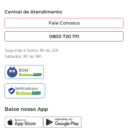
Trabalhe Conosco
Cartão GBarbosa
Central de Atendimento
Sobre Privacidade
Garantia Estendida
Portal do Fornecedo
Código de Ética
Fale Conosco
Nossas Lojas
Serviços
Cencosud Media
Blog GBarbosa
0800 720 1111
Black Friday
Encarte do Dia
Segunda à Sexta: 8h às 20h
Sábados: 8h às 18h
Baixe nosso App