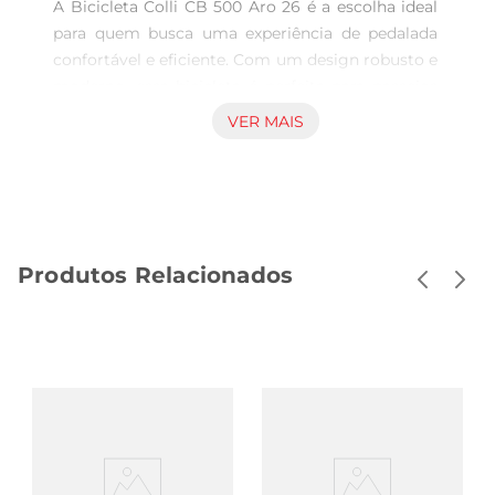
A Bicicleta Colli CB 500 Aro 26 é a escolha ideal 
para quem busca uma experiência de pedalada 
confortável e eficiente. Com um design robusto e 
moderno, essa bicicleta é perfeita para passeios 
pela cidade ou trilhas em meio à natureza. Seu 
VER MAIS
aro 26 proporciona uma condução ágil e segura, 
permitindo que você enfrente diferentes tipos de 
terreno com facilidade.

Estrutura e Materiais de Qualidade  

Construída com materiais de alta qualidade, a 
Produtos Relacionados
Colli CB 500 garante durabilidade e resistência. O 
quadro em aço oferece estabilidade e suporte, 
enquanto os componentes são projetados para 
suportar o uso diário. A pintura fosca não apenas 
confere um visual sofisticado, mas também 
ajudaa proteger a bicicleta contra arranhões e 
desgastes.

Conforto e Ergonomia  

O design ergonômico do selim e do guidão 