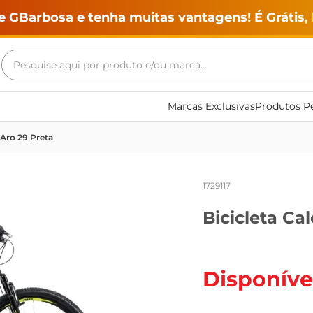
e GBarbosa e tenha muitas vantagens! É Grátis, 
Pesquise aqui por produto e/ou marca...
Termos mais buscados
Marcas Exclusivas
Produtos Pe
geladeira
 Aro 29 Preta
maquina lavar
fogao
1729117
café
Bicicleta Ca
cerveja
frango
vinho
Disponíve
leite
tv