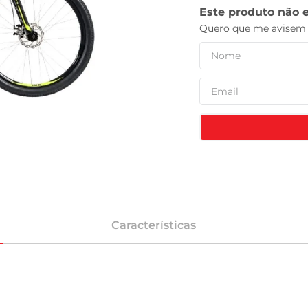
leite pó
Características