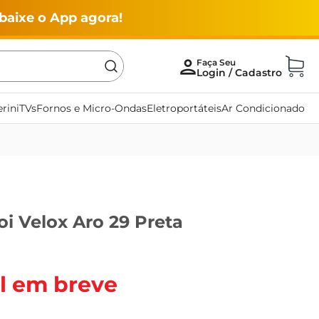
baixe o App agora!
rini
TVs
Fornos e Micro-Ondas
Eletroportáteis
Ar Condicionado
loi Velox Aro 29 Preta
l em breve