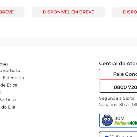
 BREVE
DISPONÍVEL EM BREVE
DISPO
Central de At
osa
 GBarbosa
Fale Con
a Estendida
de Ética
0800 720 
s
Segunda à Sexta:
Barbosa
Sábados: 8h às 18
 do Dia