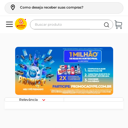
Como deseja receber suas compras?
Buscar produto
Termos mais buscados
geladeira
maquina lavar
fogao
café
cerveja
frango
Relevância
leite
vinho
celular