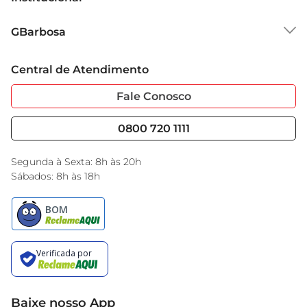
Sobre o GBarbosa
GBarbosa
Grupo Cencosud
Trabalhe Conosco
Cartão GBarbosa
Central de Atendimento
Sobre Privacidade
Garantia Estendida
Portal do Fornecedo
Código de Ética
Fale Conosco
Nossas Lojas
Serviços
Cencosud Media
Blog GBarbosa
0800 720 1111
Black Friday
Encarte do Dia
Segunda à Sexta: 8h às 20h
Sábados: 8h às 18h
Baixe nosso App