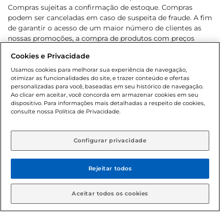
Compras sujeitas a confirmação de estoque. Compras
podem ser canceladas em caso de suspeita de fraude. A fim
de garantir o acesso de um maior número de clientes as
nossas promoções, a compra de produtos com preços
promocionais poderá ter sua quantidade limitada por
Cookies e Privacidade
cliente. Os preços, ofertas e condições são exclusivos para
o e-commerce e válidos durante o dia de hoje, podendo
Usamos cookies para melhorar sua experiência de navegação,
otimizar as funcionalidades do site, e trazer conteúdo e ofertas
sofrer alterações sem prévia notificação. Proibida a venda
personalizadas para você, baseadas em seu histórico de navegação.
de bebidas alcoólicas para menores de 18 anos, conforme
Ao clicar em aceitar, você concorda em armazenar cookies em seu
Lei n.º 8069/90, art. 81, inciso II (Estatuto da Criança e do
dispositivo. Para informações mais detalhadas a respeito de cookies,
Adolescente). Preços e condições exclusivos para o
consulte nossa Política de Privacidade.
www.gbarbosa.com.br
, podendo sofrer alterações sem
aviso prévio. O valor mínimo para as compras on-line é de
R$ 80,00.
Configurar privacidade
Rejeitar todos
© 2026 Copyright. Todos os direitos
reservados Gbarbosa.
Aceitar todos os cookies