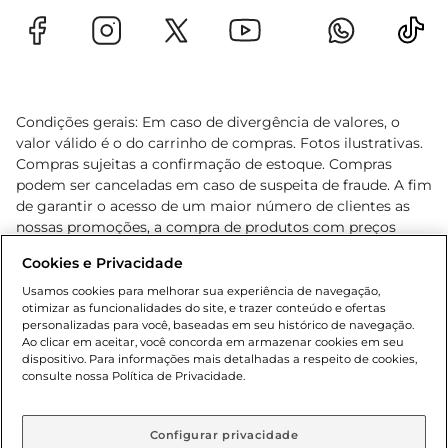
Condições gerais: Em caso de divergência de valores, o
valor válido é o do carrinho de compras. Fotos ilustrativas.
Compras sujeitas a confirmação de estoque. Compras
podem ser canceladas em caso de suspeita de fraude. A fim
de garantir o acesso de um maior número de clientes as
nossas promoções, a compra de produtos com preços
promocionais poderá ter sua quantidade limitada por
Cookies e Privacidade
cliente. Os preços, ofertas e condições são exclusivos para
o e-commerce e válidos durante o dia de hoje, podendo
Usamos cookies para melhorar sua experiência de navegação,
otimizar as funcionalidades do site, e trazer conteúdo e ofertas
sofrer alterações sem prévia notificação. Proibida a venda
personalizadas para você, baseadas em seu histórico de navegação.
de bebidas alcoólicas para menores de 18 anos, conforme
Ao clicar em aceitar, você concorda em armazenar cookies em seu
Lei n.º 8069/90, art. 81, inciso II (Estatuto da Criança e do
dispositivo. Para informações mais detalhadas a respeito de cookies,
Adolescente). Preços e condições exclusivos para o
consulte nossa Política de Privacidade.
www.gbarbosa.com.br
, podendo sofrer alterações sem
aviso prévio. O valor mínimo para as compras on-line é de
R$ 80,00.
Configurar privacidade