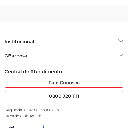
Institucional
Sobre o GBarbosa
GBarbosa
Grupo Cencosud
Trabalhe Conosco
Cartão GBarbosa
Central de Atendimento
Sobre Privacidade
Garantia Estendida
Portal do Fornecedo
Código de Ética
Fale Conosco
Nossas Lojas
Serviços
Cencosud Media
Blog GBarbosa
0800 720 1111
Black Friday
Encarte do Dia
Segunda à Sexta: 8h às 20h
Sábados: 8h às 18h