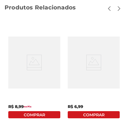
Produtos Relacionados
Bebida The Natural One
Bebida Mista Alcoólica
Ambiente Fresh
Schweppes Gaseificada
Maracujá Garrafa 900ml
Spritz Mixed Garrafa
250ml
R$
8
,
99
R$
6
,
99
no Pix