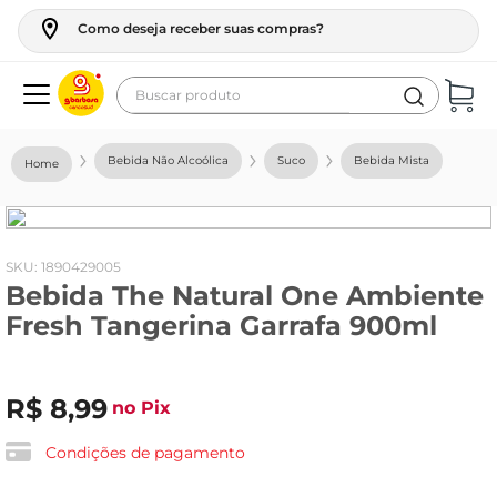
Como deseja receber suas compras?
Buscar produto
Termos mais buscados
Bebida Não Alcoólica
Suco
Bebida Mista
geladeira
maquina lavar
fogao
:
1890429005
Bebida The Natural One Ambiente
café
Fresh Tangerina Garrafa 900ml
cerveja
frango
R$
8
,
99
no Pix
leite
vinho
Condições de pagamento
leite pó