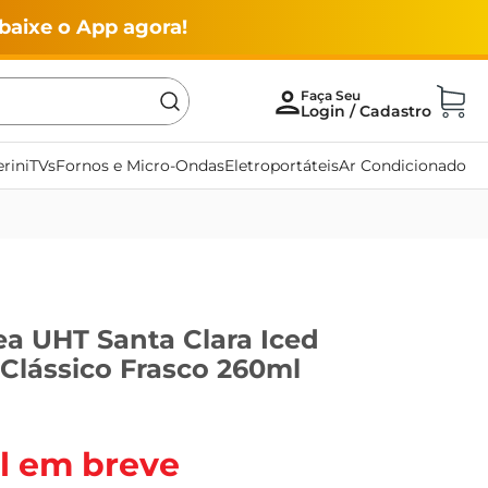
baixe o App agora!
rini
TVs
Fornos e Micro-Ondas
Eletroportáteis
Ar Condicionado
ea UHT Santa Clara Iced
Clássico Frasco 260ml
l em breve