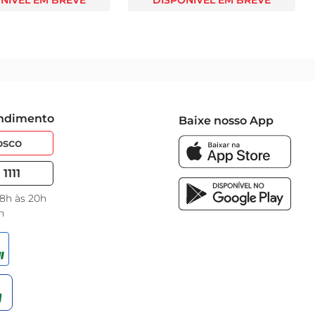
NÍVEL EM BREVE
DISPONÍVEL EM BREVE
endimento
Baixe nosso App
osco
1111
 8h às 20h
h