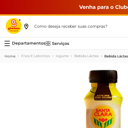
Venha para o Club
Como deseja receber suas compras?
Serviços
Frios E Laticínios
Iogurte
Bebida Láctea
Bebida Láctea