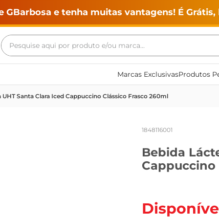
e GBarbosa e tenha muitas vantagens! É Grátis, 
Pesquise aqui por produto e/ou marca...
Termos mais buscados
Marcas Exclusivas
Produtos Pe
geladeira
 UHT Santa Clara Iced Cappuccino Clássico Frasco 260ml
maquina lavar
fogao
1848116001
café
Bebida Láct
cerveja
Cappuccino 
frango
leite
vinho
Disponíve
leite pó