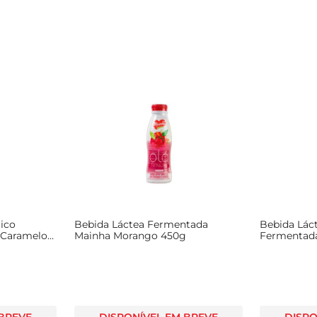
ico
Bebida Láctea Fermentada
Bebida Lác
 Caramelo
Mainha Morango 450g
Fermentada
900ml