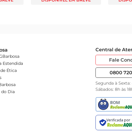
 BREVE
DISPONÍVEL EM BREVE
DISPO
Central de At
osa
 GBarbosa
Fale Con
a Estendida
de Ética
0800 720 
s
Segunda à Sexta:
Barbosa
Sábados: 8h às 18
 do Dia