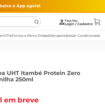
baixe o App agora!
rini
TVs
Fornos e Micro-Ondas
Eletroportáteis
Ar Condicionado
ea UHT Itambé Protein Zero
nilha 250ml
l em breve