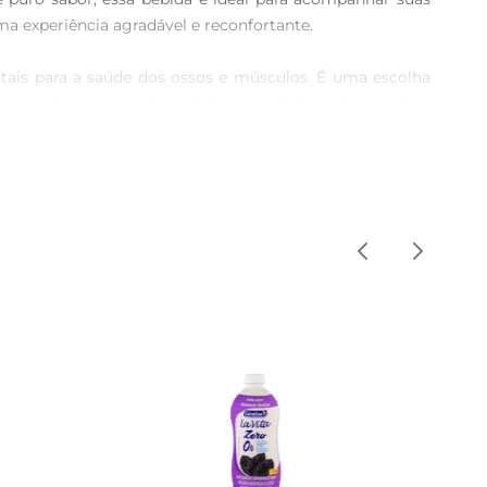
a experiência agradável e reconfortante.

ntais para a saúde dos ossos e músculos. É uma escolha 
pensada para agradar a todos os paladares, tornandose 
 como vitaminas, smoothies e sobremesas. Experimente 
aticidade e sabor em um único produto.

uto que combina qualidade e sabor, com ingredientes 
que se adapta ao seu dia a dia.