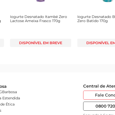
ctose
Bebida Láctea Uht Piracanjuba
Iogurte Co
g
Protein + Whey 10g Proteínas
Morango 8
Coco Zero Lactose s/ Açúcar
Caixa 1l
 BREVE
DISPONÍVEL EM BREVE
DISPO
Central de At
osa
 GBarbosa
Fale Con
a Estendida
de Ética
0800 720 
s