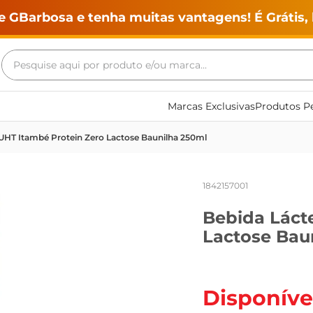
e GBarbosa e tenha muitas vantagens! É Grátis, 
Pesquise aqui por produto e/ou marca...
Termos mais buscados
Marcas Exclusivas
Produtos Pe
geladeira
UHT Itambé Protein Zero Lactose Baunilha 250ml
maquina lavar
fogao
1842157001
café
Bebida Láct
cerveja
Lactose Bau
frango
leite
vinho
Disponíve
leite pó