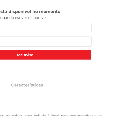
Me avise
Características
puro sabor, essa bebida é ideal para acompanhar suas 