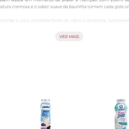
textura cremosa e o sabor suave da baunilha tornam cada gole um
 Itambé é uma excelente fonte de cálcio e proteínas, fundame
ibrada, sem abrir mão do sabor. Além disso, sua formulação é 
VER MAIS
mperatura ambiente, e também é uma ótima base para receitas,
o e saboroso. A Bebida Láctea Itambé é ideal para quem busca pr
gem de 250ml, perfeita para o consumo individual. É um prod
erior. Ideal para levar na bolsa ou na lancheira, é uma opção 