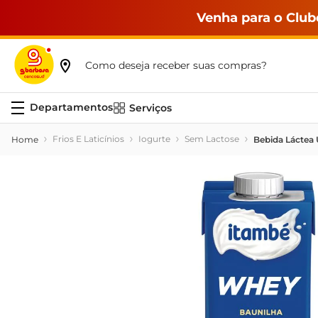
Venha para o Club
Como deseja receber suas compras?
Serviços
Frios E Laticínios
Iogurte
Sem Lactose
Bebida Láctea 