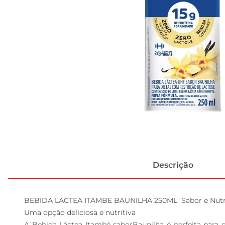
Descrição
BEBIDA LACTEA ITAMBE BAUNILHA 250ML  Sabor e Nutri
Uma opção deliciosa e nutritiva  

A Bebida Láctea Itambé saborBaunilha é perfeita para