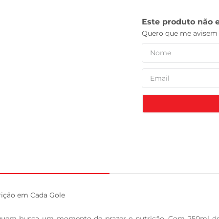
tv
ção em Cada Gole

 quem busca um momento de prazer e nutrição. Com 250ml de 