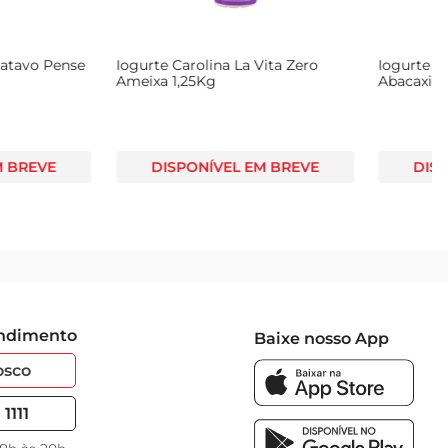
rpus Zero Lactose
Iogurte Corpus Zero Lactose
50g
Vitamina de Frutas 850g
NÍVEL EM BREVE
DISPONÍVEL EM BREVE
endimento
Baixe nosso App
osco
1111