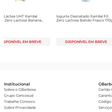
Iogurte Carolina La Vita Zero
Iogurte Yopro Zero La
Abacaxi e Coco 1,25Kg
Morango Garrafa 500
DISPONÍVEL EM BREVE
DISPONÍVEL EM
Institucional
GBarb
Sobre o GBarbosa
Cartão
Grupo Cencosud
Garanti
Trabalhe Conosco
Código 
Sobre Privacidade
Serviço