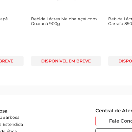
rapê
Bebida Láctea Mainha Açaí com
Bebida Lác
Guaraná 900g
Garrafa 85
 BREVE
DISPONÍVEL EM BREVE
DISPO
Central de At
osa
 GBarbosa
Fale Con
a Estendida
de Ética