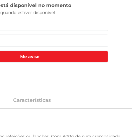
Me avise
Características
s refeições ou lanches. Com 900g de pura cremosidade, 