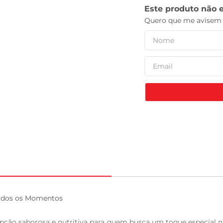
celular
odos os Momentos

ão saborosa e nutritiva para quem busca um toque especial na