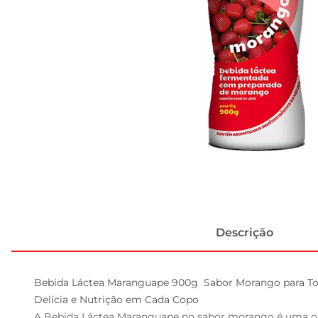
Descrição
Bebida Láctea Maranguape 900g  Sabor Morango para T
Delícia e Nutrição em Cada Copo  

A Bebida Láctea Maranguape no sabor morango é uma opç