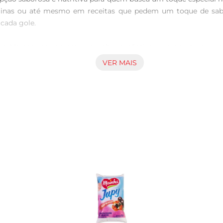
minas ou até mesmo em receitas que pedem um toque de sabor 
ada gole.

tea Maranguape garante um sabor autêntico e uma textura crem
ecial que combina com diversas ocasiões, seja no café da 
VER MAIS
aranguape pode ser utilizada em diversas receitas. Experi
crie pratos incríveis, sempre com o sabor marcante do morango.
ssa bebida é uma excelente fonte de cálcio e vitaminas, essen
 ótima opçãopara complementar a dieta de crianças e adultos