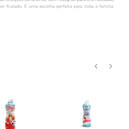
frutado. É uma escolha perfeita para toda a família, 
osa que encanta o paladar. O morango, fruta conhecida 
manhã, no lanche da tarde ou como acompanhamento em 
mente adicionála a smoothies, bolos ou até mesmo em 


ciais para o fortalecimento dos ossos e a manutenção da 
. Para melhor aproveitamento, recomendase agitar bem 