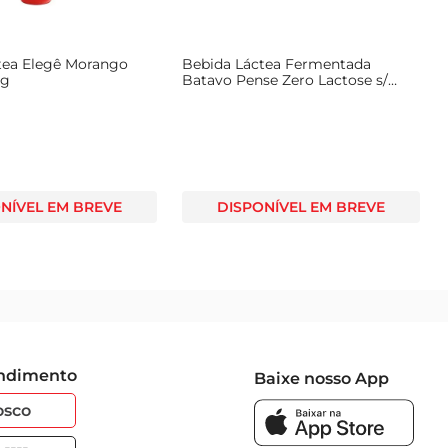
tea Elegê Morango
Bebida Láctea Fermentada
0g
Batavo Pense Zero Lactose s/
Açúcar Morango Garrafa 850g
NÍVEL EM BREVE
DISPONÍVEL EM BREVE
endimento
Baixe nosso App
osco