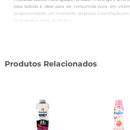
essa bebida é ideal para ser consumida pura, em vita
proporcionando um momento de prazer e satisfação em c
Qualidade e Sabor Autêntico

Produzida com ingredientes selecionados, a Bebida Lác
por seu sabor doce e refrescante, traz um toque esp
sobremesas.

Versatilidade na Cozinha  

Além de ser uma bebida deliciosa, a Bebida Láctea M
Produtos Relacionados
sobremesas geladas. Sua versatilidade permite que você 
Informações Nutricionais e Consumo  

Com uma composição que prioriza a saúde e o bemestar, e
saúde. É recomendada para todas as idades, sendo uma
antes de servir e manter refrigerada após aberto.