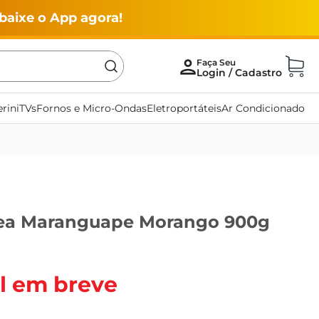
baixe o App agora!
rini
TVs
Fornos e Micro-Ondas
Eletroportáteis
Ar Condicionado
tea Maranguape Morango 900g
l em breve