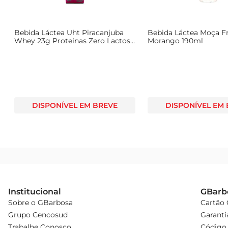
Bebida Láctea Uht Piracanjuba
Bebida Láctea Moça F
Whey 23g Proteinas Zero Lactose
Morango 190ml
Batata-Doce c/ Gengibre 250ml
DISPONÍVEL EM BREVE
DISPONÍVEL EM
Institucional
GBarb
Sobre o GBarbosa
Cartão
Grupo Cencosud
Garanti
Trabalhe Conosco
Código 