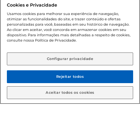
promocionais poderá ter sua quantidade limitada por
Cookies e Privacidade
cliente. Os preços, ofertas e condições são exclusivos para
o e-commerce e válidos durante o dia de hoje, podendo
Usamos cookies para melhorar sua experiência de navegação,
otimizar as funcionalidades do site, e trazer conteúdo e ofertas
sofrer alterações sem prévia notificação. Proibida a venda
personalizadas para você, baseadas em seu histórico de navegação.
de bebidas alcoólicas para menores de 18 anos, conforme
Ao clicar em aceitar, você concorda em armazenar cookies em seu
Lei n.º 8069/90, art. 81, inciso II (Estatuto da Criança e do
dispositivo. Para informações mais detalhadas a respeito de cookies,
Adolescente). Preços e condições exclusivos para o
consulte nossa Política de Privacidade.
www.gbarbosa.com.br
, podendo sofrer alterações sem
aviso prévio. O valor mínimo para as compras on-line é de
R$ 80,00.
Configurar privacidade
Rejeitar todos
© 2026 Copyright. Todos os direitos
reservados Gbarbosa.
Aceitar todos os cookies
Cencosud Brasil Comercial SA.CNPJ sob n° 39.346.861/0350-38 .
Sediada na Av. das Nações Unidas, 12.995, 21º andar, CEP:
04.578-000, Bairro Brooklin Paulista, na cidade de São Paulo -
SP.