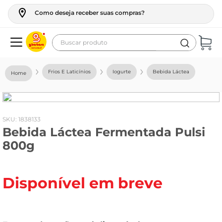
Como deseja receber suas compras?
Buscar produto
Termos mais buscados
Frios E Laticínios
Iogurte
Bebida Láctea
geladeira
maquina lavar
fogao
:
1838133
Bebida Láctea Fermentada Pulsi
café
800g
cerveja
frango
Disponível em breve
vinho
leite
tv