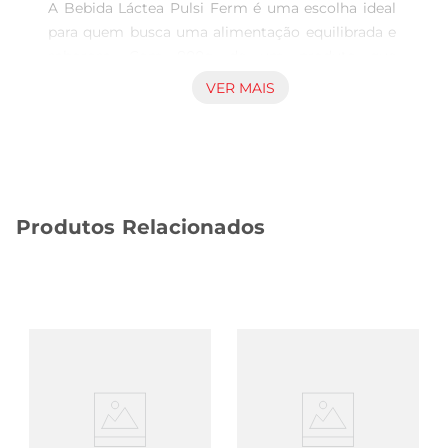
A Bebida Láctea Pulsi Ferm é uma escolha ideal 
para quem busca uma alimentação equilibrada e 
saborosa. Com 800g de um produto que 
combina qualidade e nutrição, esta bebida é 
VER MAIS
perfeita para ser consumida a qualquer hora do 
dia, seja no café da manhã, lanche da tarde ou 
como acompanhamento de refeições. Sua 
formulação é pensada para oferecer um sabor 
agradável, tornando-se uma alternativa deliciosa 
Produtos Relacionados
para quem deseja diversificar a dieta.

Benefícios e propriedades nutricionais  

Esta bebida láctea é rica em nutrientes 
essenciais, contribuindo para uma alimentação 
saudável. Contém proteínas que ajudam na 
manutenção da massa muscular e no 
fortalecimento do sistema imunológico. Além 
disso, é uma fonte de cálcio, fundamental para a 
saúde dos ossos e dentes. A presença de 