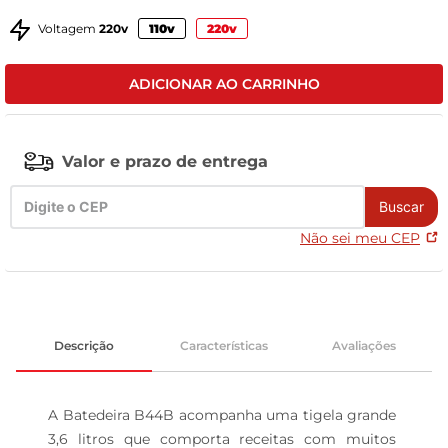
tv
Voltagem
220v
110v
220v
ADICIONAR AO CARRINHO
Valor e prazo de entrega
Buscar
Não sei meu CEP
Descrição
Características
Avaliações
A Batedeira B44B acompanha uma tigela grande 
3,6 litros que comporta receitas com muitos 