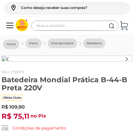
Como deseja receber suas compras?
Buscar produto
Termos mais buscados
Eletro
Eletroportáteis
Batedeira
geladeira
maquina lavar
fogao
:
1755179
Batedeira Mondial Prática B-44-B
café
Preta 220V
cerveja
Oferta Clube
frango
R$
109
,
90
leite
R$
75
,
11
no Pix
vinho
Condições de pagamento
leite pó