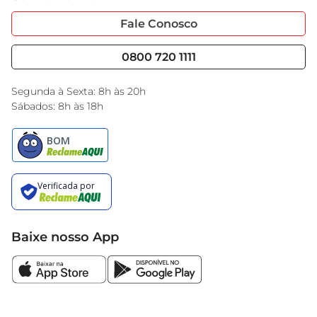
Garantia Estendida
Portal do Fornecedo
Código de Ética
Fale Conosco
Nossas Lojas
Serviços
Cencosud Media
Blog GBarbosa
0800 720 1111
Black Friday
Encarte do Dia
Segunda à Sexta: 8h às 20h
Sábados: 8h às 18h
Baixe nosso App