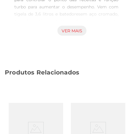
turbo para aumentar o desempenho. Vem com 
tigela de 3,6 litros e batedoresem aço cromado, 
que são mais resistentes e deixam a massa no 
ponto certo. Por ser leve e compacta, você 
VER MAIS
prepara pratos de forma muito mais prática. 
Saiba mais sobre a B44B da Mondial:

POTÊNCIA DE 400W

Proporciona a força necessária para bater de 
claras em neve até massas de bolo. Assegura 
Produtos Relacionados
uma consistência perfeita

3 VELOCIDADES  TURBO

Ajuste a velocidade de acordo com o tipo de 
prato a ser preparado e use a função turbo para 
aumentar o desempenho da batedeira.

TAMANHO FAMÍLIA

A tigela de 3,6 litros é grande e tem tamanho 
ideal para o preparo de delícias para toda a 
família.
