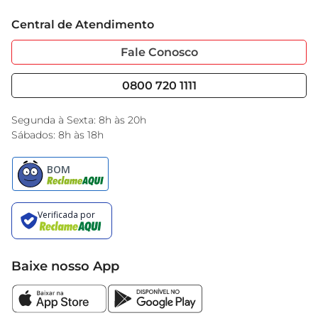
Trabalhe Conosco
Cartão GBarbosa
Central de Atendimento
Sobre Privacidade
Garantia Estendida
Portal do Fornecedo
Código de Ética
Fale Conosco
Nossas Lojas
Serviços
Cencosud Media
Blog GBarbosa
0800 720 1111
Black Friday
Encarte do Dia
Segunda à Sexta: 8h às 20h
Sábados: 8h às 18h
Baixe nosso App