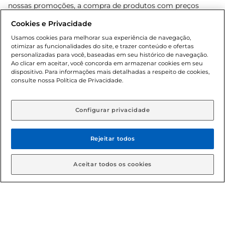
nossas promoções, a compra de produtos com preços
promocionais poderá ter sua quantidade limitada por
Cookies e Privacidade
cliente. Os preços, ofertas e condições são exclusivos para
o e-commerce e válidos durante o dia de hoje, podendo
Usamos cookies para melhorar sua experiência de navegação,
otimizar as funcionalidades do site, e trazer conteúdo e ofertas
sofrer alterações sem prévia notificação. Proibida a venda
personalizadas para você, baseadas em seu histórico de navegação.
de bebidas alcoólicas para menores de 18 anos, conforme
Ao clicar em aceitar, você concorda em armazenar cookies em seu
Lei n.º 8069/90, art. 81, inciso II (Estatuto da Criança e do
dispositivo. Para informações mais detalhadas a respeito de cookies,
Adolescente). Preços e condições exclusivos para o
consulte nossa Política de Privacidade.
www.gbarbosa.com.br
, podendo sofrer alterações sem
aviso prévio. O valor mínimo para as compras on-line é de
R$ 80,00.
Configurar privacidade
Rejeitar todos
© 2026 Copyright. Todos os direitos
reservados Gbarbosa.
Aceitar todos os cookies
Cencosud Brasil Comercial SA.CNPJ sob n° 39.346.861/0350-38 .
Sediada na Av. das Nações Unidas, 12.995, 21º andar, CEP: