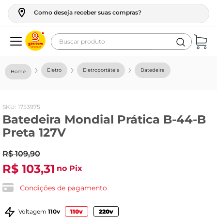
Como deseja receber suas compras?
Buscar produto
Termos mais buscados
Eletro
Eletroportáteis
Batedeira
geladeira
maquina lavar
:
1753975
fogao
Batedeira Mondial Prática B-44-B
café
Preta 127V
cerveja
R$
109
,
90
frango
R$
103
,
31
no Pix
vinho
Condições de pagamento
leite
Voltagem
110v
110v
220v
tv