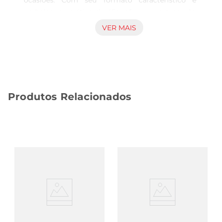
ocasiões. Com seu formato característico e 
embalagem prática de 45g, oferece uma porção 
adequada para um lanche individual ou para 
VER MAIS
acompanhar encontros informais. Características 
do produto Esta batata é preparada com 
tempero no sabor churrasco, proporcionando 
uma experiência gustativa que remete à culinária 
tradicional de preparos à brasa. A concentração 
Produtos Relacionados
de sabores foi desenvolvida para agradar 
paladares que valorizam um equilíbrio entre 
sabor e crocância, tornandoa uma opção 
diferenciada dentro da categoria. Aplicações e 
recomendações A Batata Yokitos Churrasco é 
indicada para consumo direto, dispensando 
preparo adicional. Pode ser inserida em reuniões, 
festas e momentos de lazer, agregando 
praticidade e sabor a essas situações. Por sua 
embalagem individual, é conveniente para 
transporte e consumo em ambientes diversos. 