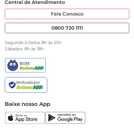
Central de Atendimento
Sobre Privacidade
Garantia Estendida
Portal do Fornecedo
Código de Ética
Fale Conosco
Nossas Lojas
Serviços
Cencosud Media
Blog GBarbosa
0800 720 1111
Black Friday
Encarte do Dia
Segunda à Sexta: 8h às 20h
Sábados: 8h às 18h
Baixe nosso App