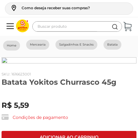
Como deseja receber suas compras?
Buscar produto
Termos mais buscados
Mercearia
Salgadinhos E Snacks
Batata
geladeira
maquina lavar
fogao
:
1616623001
Batata Yokitos Churrasco 45g
café
cerveja
R$
5
,
59
frango
leite
Condições de pagamento
vinho
celular
ADICIONAR AO CARRINHO