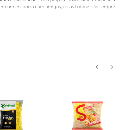
ou em um encontro com amigos, essas batatas são sempre 
rantindo que você tenha um produto que mantém o sabor 
um produto que é quase como feito na hora.

aneiras: fritas em óleo quente, assadas no forno ou até 
ferências alimentares. Em poucos minutos, você tem um 
nche ainda mais saboroso. Elas também são ótimas como 
ta para agradar a todos os paladares.

special e deliciosa.