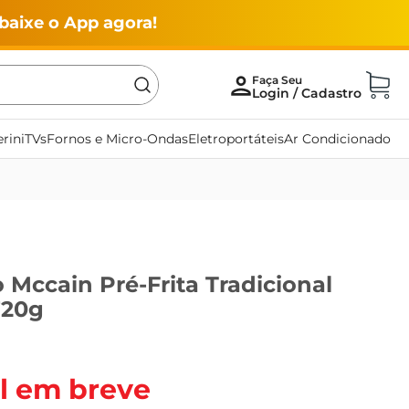
baixe o App agora!
rini
TVs
Fornos e Micro-Ondas
Eletroportáteis
Ar Condicionado
o Mccain Pré-Frita Tradicional
720g
l em breve