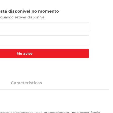
Me avise
Características
atatas selecionadas, elas proporcionam uma experiência 