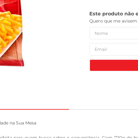
tv
dade na Sua Mesa

perfeita para quem busca sabor e conveniência. Com 720g de b