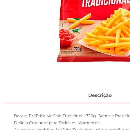
Descrição
Batata PréFrita McCain Tradicional 720g  Sabor e Pratici
Delícia Crocante para Todos os Momentos  

As batatas préfritas McCain Tradicional são a escolha 