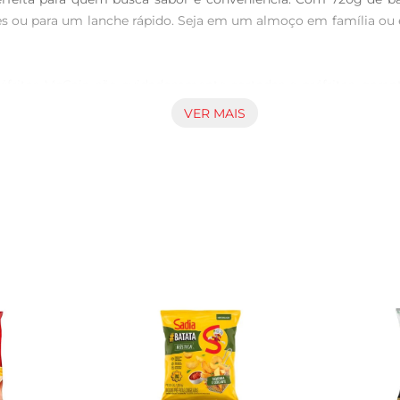
ções ou para um lanche rápido. Seja em um almoço em família 
préfritas McCain são cuidadosamente cortadas e préfritas, ga
preserva a frescura e o sabor, permitindo que você desfrutede 
VER MAIS
éa sua versatilidade. Elas podem ser preparadas de diversas m
lher a forma que mais se adapta ao seu estilo de vida e pre
lhosvariados, como ketchup, maionese ou barbecue, para um la
, carnes grelhadas ou até mesmo saladas. A combinação perfei
e praticidade e sabor em sua mesa, tornando cada refeição mais e