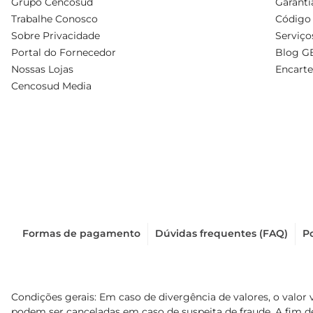
Grupo Cencosud
Garanti
Trabalhe Conosco
Código 
Sobre Privacidade
Serviço
Portal do Fornecedor
Blog G
Nossas Lojas
Encarte
Cencosud Media
Formas de pagamento
Dúvidas frequentes (FAQ)
Po
Condições gerais: Em caso de divergência de valores, o valor 
podem ser canceladas em caso de suspeita de fraude. A fim 