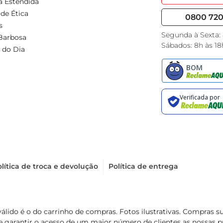
a Estendida
de Ética
0800 720 
s
Segunda à Sexta:
Barbosa
Sábados: 8h às 18
 do Dia
lítica de troca e devolução
Política de entrega
válido é o do carrinho de compras. Fotos ilustrativas. Compras 
de garantir o acesso de um maior número de clientes as nossa