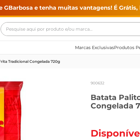
e GBarbosa e tenha muitas vantagens! É Grátis, 
Pesquise aqui por produto e/ou marca...
Termos mais buscados
Marcas Exclusivas
Produtos Pe
geladeira
Frita Tradicional Congelada 720g
maquina lavar
fogao
900632
café
Batata Palit
cerveja
Congelada 
frango
leite
vinho
Disponíve
leite pó