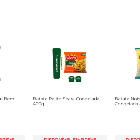
kle Bem
Batata Palito Seara Congelada
Batata Nois
400g
Congelada
 BREVE
DISPONÍVEL EM BREVE
DISPO