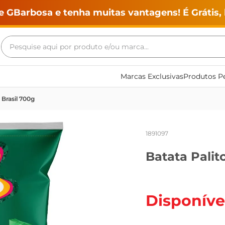
e GBarbosa e tenha muitas vantagens! É Grátis, 
Pesquise aqui por produto e/ou marca...
Termos mais buscados
Marcas Exclusivas
Produtos Pe
geladeira
 Brasil 700g
maquina lavar
fogao
1891097
café
Batata Palit
cerveja
frango
leite
Disponíve
vinho
leite pó