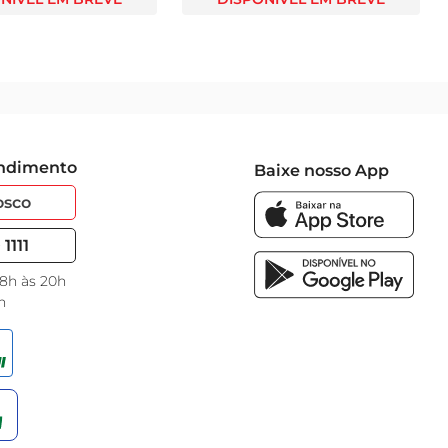
endimento
Baixe nosso App
osco
1111
 8h às 20h
h