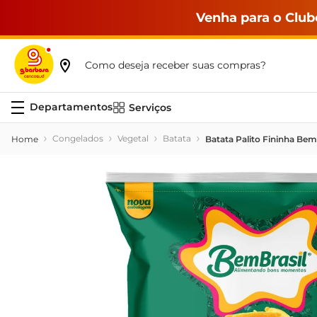
Venha para o Club
Como deseja receber suas compras?
Serviços
Congelados
Vegetal
Batata
Batata Palito Fininha Bem