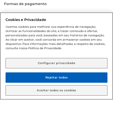
Formas de pagamento
Dúvidas frequentes (FAQ)
Cookies e Privacidade
Política de troca e devolução
Usamos cookies para melhorar sua experiência de navegação,
otimizar as funcionalidades do site, e trazer conteúdo e ofertas
Política de entrega
personalizadas para você, baseadas em seu histórico de navegação.
Ao clicar em aceitar, você concorda em armazenar cookies em seu
dispositivo. Para informações mais detalhadas a respeito de cookies,
consulte nossa Política de Privacidade.
Configurar privacidade
Rejeitar todos
Condições gerais: Em caso de divergência de valores, o
valor válido é o do carrinho de compras. Fotos ilustrativas.
Aceitar todos os cookies
Compras sujeitas a confirmação de estoque. Compras
podem ser canceladas em caso de suspeita de fraude. A fim
de garantir o acesso de um maior número de clientes as
nossas promoções, a compra de produtos com preços