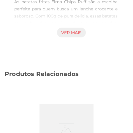
As batatas fritas Elma Chips Ruff são a escolha 
perfeita para quem busca um lanche crocante e 
saboroso. Com 100g de pura delícia, essas batatas 
são elaboradas com ingredientes selecionados, 
proporcionando um sabor marcante que agrada 
VER MAIS
a todos os paladares. O sabor sour traz uma 
combinação única que realça a crocância, 
tornando cada mordida uma experiência 
inigualável.

Qualidade e tradição  

Produtos Relacionados
A marca Elma Chips é reconhecida por sua 
qualidade e tradição no mercado brasileiro. Com 
um processo de produção cuidadoso, as batatas 
são fritas até atingirem a textura ideal, 
garantindo que cada pacote ofereça um produto 
fresco e saboroso. A embalagem prática de 100g 
é ideal para compartilhar com amigos ou 
desfrutar sozinho em momentos de lazer.

Versatilidade no consumo  
