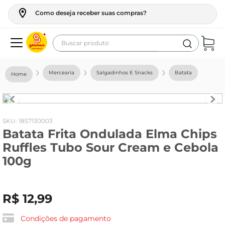
Como deseja receber suas compras?
Buscar produto
Termos mais buscados
Mercearia
Salgadinhos E Snacks
Batata
geladeira
maquina lavar
fogao
:
1857130003
Batata Frita Ondulada Elma Chips
café
Ruffles Tubo Sour Cream e Cebola
cerveja
100g
frango
leite
R$
12
,
99
vinho
Condições de pagamento
leite pó