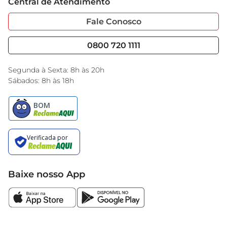
Central de Atendimento
Sobre Privacidade
Garantia Estendida
encontrará um novo favorito para os seus 
Portal do Fornecedo
Código de Ética
Fale Conosco
momentos de lanche.
Nossas Lojas
Serviços
Cencosud Media
Blog GBarbosa
0800 720 1111
Black Friday
Encarte do Dia
Segunda à Sexta: 8h às 20h
Sábados: 8h às 18h
Baixe nosso App