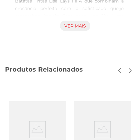
Batatas Fritas Lisa Lays FIFA que combinam a 
crocância perfeita com o sofisticado queijo 
camembert francês. Cada pacote de 62g éuma 
celebração do paladar, ideal para aqueles 
VER MAIS
momentos de descontração e confraternização.

Sabor Único e Refinado

A magia dessa batata frita está na combinação 
única do seu sabor levemente salgado com o 
cremoso e inconfundível queijo camembert. É 
Produtos Relacionados
uma proposta que vai além do convencional, 
trazendo um toque gourmet que certamente vai 
surpreender. Ideal para acompanhar uma bebida 
gelada ou para um lanche rápido a qualquer hora 
do dia, você irá se deliciar a cada pedacinho.

Praticidade e Compartilhamento

Com um tamanho ideal de 62g, este pacote é 
perfeito para ser levado em passeios, piqueniques 
ou até mesmo para compartilhar com amigos 
durante uma sessão de filmes. É uma opção 