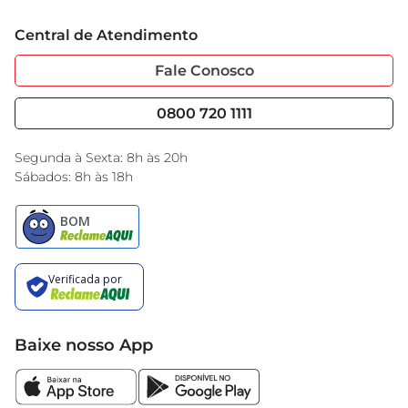
Trabalhe Conosco
Cartão GBarbosa
Central de Atendimento
Sobre Privacidade
Garantia Estendida
Portal do Fornecedo
Código de Ética
Fale Conosco
Nossas Lojas
Serviços
Cencosud Media
Blog GBarbosa
0800 720 1111
Black Friday
Encarte do Dia
Segunda à Sexta: 8h às 20h
Sábados: 8h às 18h
Baixe nosso App