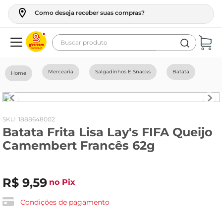
Como deseja receber suas compras?
Buscar produto
Termos mais buscados
Mercearia
Salgadinhos E Snacks
Batata
geladeira
maquina lavar
fogao
:
1888648002
Batata Frita Lisa Lay's FIFA Queijo
café
Camembert Francês 62g
cerveja
frango
R$
9
,
59
no Pix
vinho
leite
Condições de pagamento
tv