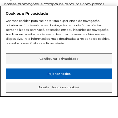
nossas promoções, a compra de produtos com preços
promocionais poderá ter sua quantidade limitada por
Cookies e Privacidade
cliente. Os preços, ofertas e condições são exclusivos para
o e-commerce e válidos durante o dia de hoje, podendo
Usamos cookies para melhorar sua experiência de navegação,
otimizar as funcionalidades do site, e trazer conteúdo e ofertas
sofrer alterações sem prévia notificação. Proibida a venda
personalizadas para você, baseadas em seu histórico de navegação.
de bebidas alcoólicas para menores de 18 anos, conforme
Ao clicar em aceitar, você concorda em armazenar cookies em seu
Lei n.º 8069/90, art. 81, inciso II (Estatuto da Criança e do
dispositivo. Para informações mais detalhadas a respeito de cookies,
Adolescente). Preços e condições exclusivos para o
consulte nossa Política de Privacidade.
www.gbarbosa.com.br
, podendo sofrer alterações sem
aviso prévio. O valor mínimo para as compras on-line é de
R$ 80,00.
Configurar privacidade
Rejeitar todos
© 2026 Copyright. Todos os direitos
reservados Gbarbosa.
Aceitar todos os cookies
Cencosud Brasil Comercial SA.CNPJ sob n° 39.346.861/0350-38 .
Sediada na Av. das Nações Unidas, 12.995, 21º andar, CEP: