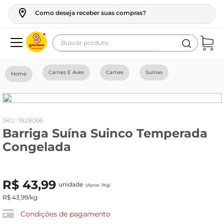
Como deseja receber suas compras?
Buscar produto
Termos mais buscados
Carnes E Aves
Carnes
Suínas
geladeira
maquina lavar
fogao
:
1828066
Barriga Suína Suinco Temperada
café
Congelada
cerveja
frango
R$
43
,
99
unidade
leite
(Aprox. 1Kg)
R$
43
,
99
/kg
vinho
Condições de pagamento
leite pó