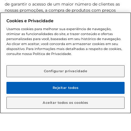
de garantir o acesso de um maior número de clientes as
nossas promoções, a compra de produtos com preços
promocionais poderá ter sua quantidade limitada por
Cookies e Privacidade
cliente. Os preços, ofertas e condições são exclusivos para
o e-commerce e válidos durante o dia de hoje, podendo
Usamos cookies para melhorar sua experiência de navegação,
otimizar as funcionalidades do site, e trazer conteúdo e ofertas
sofrer alterações sem prévia notificação. Proibida a venda
personalizadas para você, baseadas em seu histórico de navegação.
de bebidas alcoólicas para menores de 18 anos, conforme
Ao clicar em aceitar, você concorda em armazenar cookies em seu
Lei n.º 8069/90, art. 81, inciso II (Estatuto da Criança e do
dispositivo. Para informações mais detalhadas a respeito de cookies,
Adolescente). Preços e condições exclusivos para o
consulte nossa Política de Privacidade.
www.gbarbosa.com.br
, podendo sofrer alterações sem
aviso prévio. O valor mínimo para as compras on-line é de
R$ 80,00.
Configurar privacidade
Rejeitar todos
© 2026 Copyright. Todos os direitos
reservados Gbarbosa.
Aceitar todos os cookies
Cencosud Brasil Comercial SA.CNPJ sob n° 39.346.861/0350-38 .