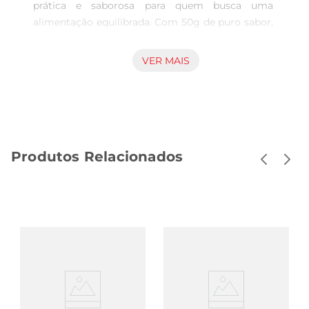
prática e saborosa para quem busca uma 
alimentação equilibrada. Com 50g de puro sabor, 
essa barra é ideal para ser consumida a qualquer 
hora do dia, seja como um lanche rápido entre as 
VER MAIS
refeições ou como um reforço antes ou após a 
prática de atividades físicas. Sua formulação sem 
adição de açúcar a torna uma escolha consciente 
para quem desejamanter uma dieta saudável 
sem abrir mão do prazer de comer.

Produtos Relacionados
Ingredientes selecionados para o seu bemestar  

Elaborada com ingredientes de alta qualidade, a 
barra combina a deliciosa banana com uma 
mistura de proteínas que contribui para o 
aumento da saciedade ea manutenção da massa 
muscular. Além disso, é uma opção rica em 
fibras, que favorecem o bom funcionamento do 
intestino e ajudam a prolongar a sensação de 
saciedade. A ausência de açúcares adicionados 
garante que você possa desfrutar de um lanche 