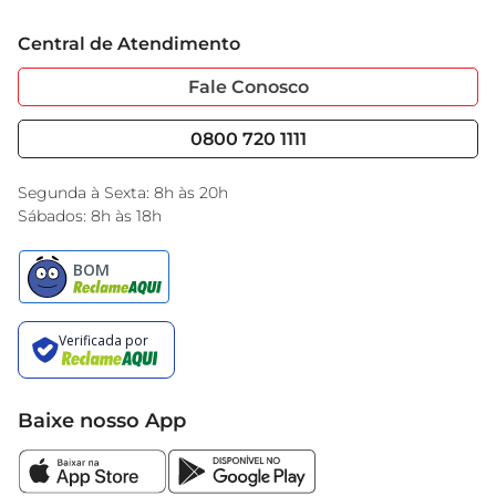
Trabalhe Conosco
Cartão GBarbosa
Central de Atendimento
Sobre Privacidade
Garantia Estendida
Portal do Fornecedo
Código de Ética
Fale Conosco
Nossas Lojas
Serviços
Cencosud Media
Blog GBarbosa
0800 720 1111
Black Friday
Encarte do Dia
Segunda à Sexta: 8h às 20h
Sábados: 8h às 18h
Baixe nosso App