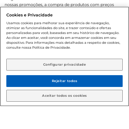
nossas promoções, a compra de produtos com preços
promocionais poderá ter sua quantidade limitada por
Cookies e Privacidade
cliente. Os preços, ofertas e condições são exclusivos para
o e-commerce e válidos durante o dia de hoje, podendo
Usamos cookies para melhorar sua experiência de navegação,
otimizar as funcionalidades do site, e trazer conteúdo e ofertas
sofrer alterações sem prévia notificação. Proibida a venda
personalizadas para você, baseadas em seu histórico de navegação.
de bebidas alcoólicas para menores de 18 anos, conforme
Ao clicar em aceitar, você concorda em armazenar cookies em seu
Lei n.º 8069/90, art. 81, inciso II (Estatuto da Criança e do
dispositivo. Para informações mais detalhadas a respeito de cookies,
Adolescente). Preços e condições exclusivos para o
consulte nossa Política de Privacidade.
www.gbarbosa.com.br
, podendo sofrer alterações sem
aviso prévio. O valor mínimo para as compras on-line é de
R$ 80,00.
Configurar privacidade
Rejeitar todos
© 2026 Copyright. Todos os direitos
reservados Gbarbosa.
Aceitar todos os cookies
Cencosud Brasil Comercial SA.CNPJ sob n° 39.346.861/0350-38 .
Sediada na Av. das Nações Unidas, 12.995, 21º andar, CEP: