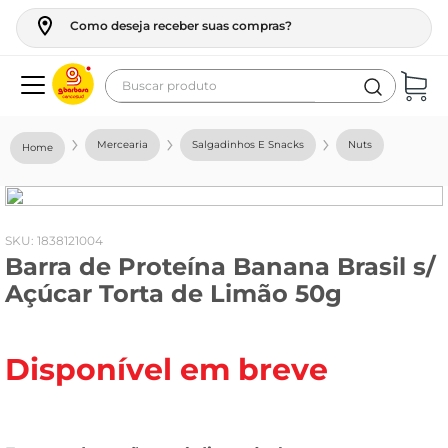
Como deseja receber suas compras?
Buscar produto
Termos mais buscados
Mercearia
Salgadinhos E Snacks
Nuts
geladeira
maquina lavar
fogao
:
1838121004
Barra de Proteína Banana Brasil s/
café
Açúcar Torta de Limão 50g
cerveja
frango
Disponível em breve
leite
vinho
leite pó