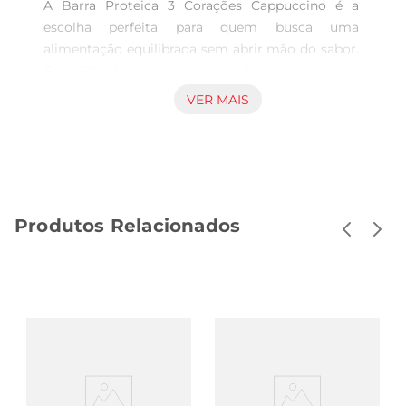
A Barra Proteica 3 Corações Cappuccino é a 
escolha perfeita para quem busca uma 
alimentação equilibrada sem abrir mão do sabor. 
Com 50g de puro prazer, essa barra é ideal para 
um lanche rápido ou um reforço póstreino, 
VER MAIS
proporcionando a energia necessária para 
enfrentar a rotina diária. Seu sabor de cappuccino 
é uma deliciosa forma de satisfazer a vontade de 
um doce, enquanto contribui para a ingestão de 
proteínas.

Produtos Relacionados
Benefícios nutricionais  

Elaborada com ingredientes selecionados, a Barra 
Proteica 3 Corações é rica em proteínas, 
essenciais paraa recuperação muscular e 
manutenção da massa magra. Além disso, é uma 
opção prática e nutritiva, perfeita para quem tem 
um estilo de vida ativo. Cada barra contém 
nutrientes que ajudam a manter a saciedade, 
evitando o consumo excessivo de calorias ao 