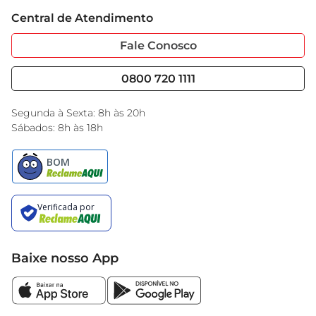
Trabalhe Conosco
Cartão GBarbosa
abrir mão do prazer de comerbem.
Central de Atendimento
Sobre Privacidade
Garantia Estendida
Portal do Fornecedo
Código de Ética
Fale Conosco
Nossas Lojas
Serviços
Cencosud Media
Blog GBarbosa
0800 720 1111
Black Friday
Encarte do Dia
Segunda à Sexta: 8h às 20h
Sábados: 8h às 18h
Baixe nosso App