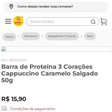
Como deseja receber suas compras?
Buscar produto
Termos mais buscados
Mercearia
Salgadinhos E Snacks
Nuts
geladeira
maquina lavar
fogao
:
1883853001
Barra de Proteína 3 Corações
café
Cappuccino Caramelo Salgado
cerveja
50g
frango
leite
R$
15
,
90
vinho
Condições de pagamento
leite pó