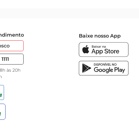
endimento
Baixe nosso App
osco
1111
 8h às 20h
h