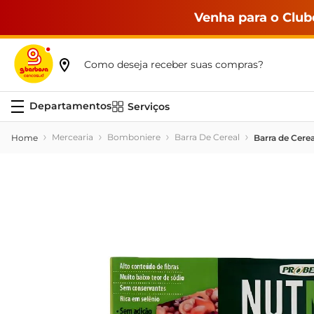
Venha para o Club
Como deseja receber suas compras?
Serviços
Mercearia
Bomboniere
Barra De Cereal
Barra de Cere