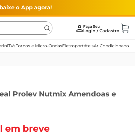
baixe o App agora!
rini
TVs
Fornos e Micro-Ondas
Eletroportáteis
Ar Condicionado
real Prolev Nutmix Amendoas e
l em breve