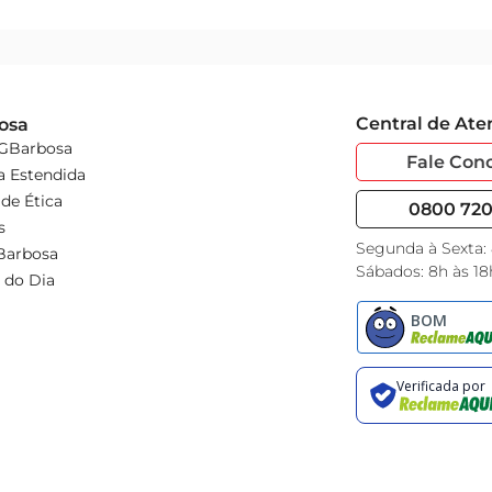
Central de At
osa
 GBarbosa
Fale Con
a Estendida
de Ética
0800 720 
s
Segunda à Sexta:
Barbosa
Sábados: 8h às 18
 do Dia