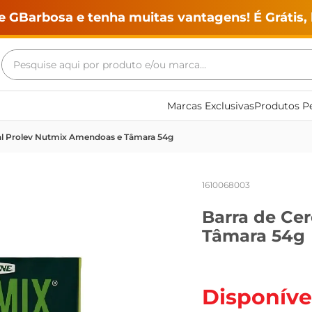
e GBarbosa e tenha muitas vantagens! É Grátis, 
Pesquise aqui por produto e/ou marca...
Termos mais buscados
Marcas Exclusivas
Produtos Pe
geladeira
al Prolev Nutmix Amendoas e Tâmara 54g
maquina lavar
fogao
1610068003
café
Barra de Ce
cerveja
Tâmara 54g
frango
leite
vinho
Disponíve
leite pó