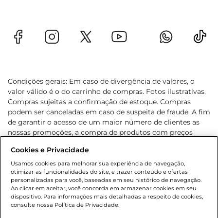
Condições gerais: Em caso de divergência de valores, o
valor válido é o do carrinho de compras. Fotos ilustrativas.
Compras sujeitas a confirmação de estoque. Compras
podem ser canceladas em caso de suspeita de fraude. A fim
de garantir o acesso de um maior número de clientes as
nossas promoções, a compra de produtos com preços
promocionais poderá ter sua quantidade limitada por
Cookies e Privacidade
cliente. Os preços, ofertas e condições são exclusivos para
o e-commerce e válidos durante o dia de hoje, podendo
Usamos cookies para melhorar sua experiência de navegação,
otimizar as funcionalidades do site, e trazer conteúdo e ofertas
sofrer alterações sem prévia notificação. Proibida a venda
personalizadas para você, baseadas em seu histórico de navegação.
de bebidas alcoólicas para menores de 18 anos, conforme
Ao clicar em aceitar, você concorda em armazenar cookies em seu
Lei n.º 8069/90, art. 81, inciso II (Estatuto da Criança e do
dispositivo. Para informações mais detalhadas a respeito de cookies,
Adolescente). Preços e condições exclusivos para o
consulte nossa Política de Privacidade.
www.gbarbosa.com.br
, podendo sofrer alterações sem