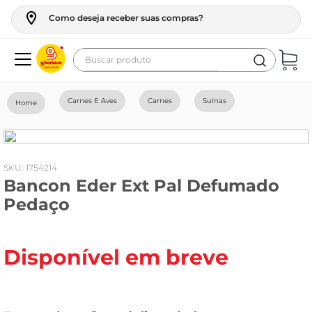
Como deseja receber suas compras?
Buscar produto
Termos mais buscados
Carnes E Aves
Carnes
Suínas
geladeira
maquina lavar
fogao
:
1754214
Bancon Eder Ext Pal Defumado
café
Pedaço
cerveja
frango
Disponível em breve
vinho
leite
tv