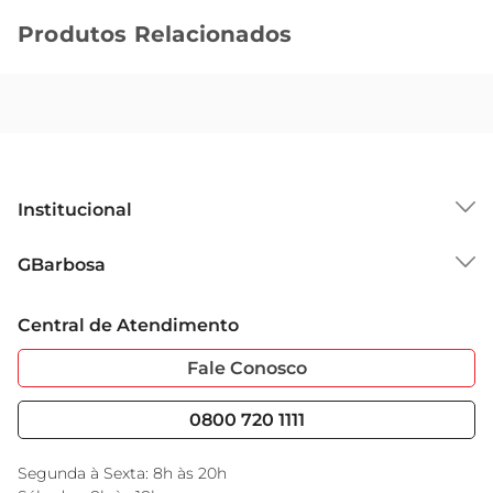
Produtos Relacionados
Institucional
Sobre o GBarbosa
GBarbosa
Grupo Cencosud
Trabalhe Conosco
Cartão GBarbosa
Central de Atendimento
Sobre Privacidade
Garantia Estendida
Portal do Fornecedo
Código de Ética
Fale Conosco
Nossas Lojas
Serviços
Cencosud Media
Blog GBarbosa
0800 720 1111
Black Friday
Encarte do Dia
Segunda à Sexta: 8h às 20h