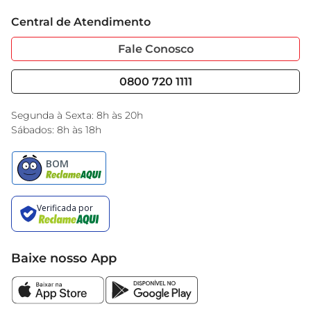
Trabalhe Conosco
Cartão GBarbosa
A banana desidratada é ideal para quem busca 
Central de Atendimento
Sobre Privacidade
Garantia Estendida
uma alimentação prática esaudável. Pode ser 
Portal do Fornecedo
Código de Ética
consumida sozinha, como um lanche, ou 
Fale Conosco
Nossas Lojas
Serviços
utilizada em preparações culinárias, oferecendo 
Cencosud Media
Blog GBarbosa
0800 720 1111
uma explosão de sabor e nutrientes. Experimente 
Black Friday
incluir essa deliciosa fruta desidratada na sua 
Encarte do Dia
rotina alimentar e descubra novas formas de 
Segunda à Sexta: 8h às 20h
Sábados: 8h às 18h
aproveitar seus benefícios.
Baixe nosso App