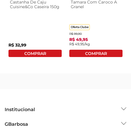
Castanha De Caju
Tamara Com Caroco A
Esse produto pode ser utilizado de diversas 
Cuisine&Co Caseira 150g
Granel
maneiras na culinária. Experimente adicionar a 
banana desidratada em granolas, iogurtes ou 
smoothies para um toque especial e nutritivo. 
Oferta Clube
Também pode ser incorporada em receitas de 
R$
99
,
90
pães e bolos, trazendo um sabor adocicado 
R$
49
,
95
R$
49
,
95
/kg
R$
32
,
99
natural. Sua versatilidade permite que você a 
utilize em diferentes preparações, enriquecendo 
suas refeições com sabor e saúde.

Conservação e armazenamento  

Para garantir a qualidade e o sabor da banana 
desidratada, é importante armazenála em um 
local fresco e seco, em um recipiente hermético. 
Dessa forma, você preserva suas características e 
evita a absorção de umidade. Assim, você pode 
desfrutar de suas propriedades por mais tempo, 
Institucional
sempre que desejar um lanche saudável e 
Sobre o GBarbosa
saboroso.

GBarbosa
Grupo Cencosud
Tipo de uso  
