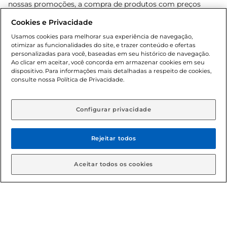
nossas promoções, a compra de produtos com preços
promocionais poderá ter sua quantidade limitada por
Cookies e Privacidade
cliente. Os preços, ofertas e condições são exclusivos para
o e-commerce e válidos durante o dia de hoje, podendo
Usamos cookies para melhorar sua experiência de navegação,
otimizar as funcionalidades do site, e trazer conteúdo e ofertas
sofrer alterações sem prévia notificação. Proibida a venda
personalizadas para você, baseadas em seu histórico de navegação.
de bebidas alcoólicas para menores de 18 anos, conforme
Ao clicar em aceitar, você concorda em armazenar cookies em seu
Lei n.º 8069/90, art. 81, inciso II (Estatuto da Criança e do
dispositivo. Para informações mais detalhadas a respeito de cookies,
Adolescente). Preços e condições exclusivos para o
consulte nossa Política de Privacidade.
www.gbarbosa.com.br
, podendo sofrer alterações sem
aviso prévio. O valor mínimo para as compras on-line é de
R$ 80,00.
Configurar privacidade
Rejeitar todos
© 2026 Copyright. Todos os direitos
reservados Gbarbosa.
Aceitar todos os cookies
Cencosud Brasil Comercial SA.CNPJ sob n° 39.346.861/0350-38 .
Sediada na Av. das Nações Unidas, 12.995, 21º andar, CEP:
04.578-000, Bairro Brooklin Paulista, na cidade de São Paulo -