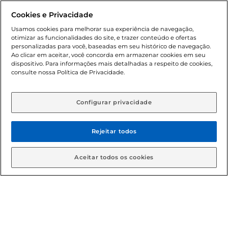
promocionais poderá ter sua quantidade limitada por
Cookies e Privacidade
cliente. Os preços, ofertas e condições são exclusivos para
o e-commerce e válidos durante o dia de hoje, podendo
Usamos cookies para melhorar sua experiência de navegação,
otimizar as funcionalidades do site, e trazer conteúdo e ofertas
sofrer alterações sem prévia notificação. Proibida a venda
personalizadas para você, baseadas em seu histórico de navegação.
de bebidas alcoólicas para menores de 18 anos, conforme
Ao clicar em aceitar, você concorda em armazenar cookies em seu
Lei n.º 8069/90, art. 81, inciso II (Estatuto da Criança e do
dispositivo. Para informações mais detalhadas a respeito de cookies,
Adolescente). Preços e condições exclusivos para o
consulte nossa Política de Privacidade.
www.gbarbosa.com.br
, podendo sofrer alterações sem
aviso prévio. O valor mínimo para as compras on-line é de
R$ 80,00.
Configurar privacidade
Rejeitar todos
© 2026 Copyright. Todos os direitos
reservados Gbarbosa.
Aceitar todos os cookies
Cencosud Brasil Comercial SA.CNPJ sob n° 39.346.861/0350-38 .
Sediada na Av. das Nações Unidas, 12.995, 21º andar, CEP:
04.578-000, Bairro Brooklin Paulista, na cidade de São Paulo -