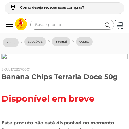
Como deseja receber suas compras?
Buscar produto
Termos mais buscados
Saudáveis
Integral
Outros
geladeira
maquina lavar
fogao
:
1728570001
Banana Chips Terraria Doce 50g
café
cerveja
Disponível em breve
frango
leite
vinho
leite pó