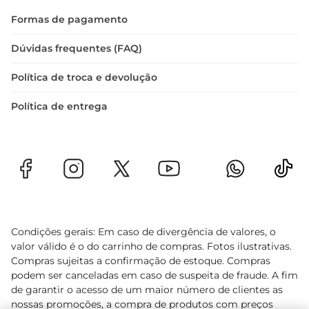
Os Banana Chips Terraria são uma escolha 
Formas de pagamento
inteligente paraquem valoriza qualidade e sabor. 
Experimente essa delícia e descubra como um 
Dúvidas frequentes (FAQ)
lanche pode ser nutritivo e prazeroso ao mesmo 
Política de troca e devolução
tempo.
Política de entrega
Condições gerais: Em caso de divergência de valores, o
valor válido é o do carrinho de compras. Fotos ilustrativas.
Compras sujeitas a confirmação de estoque. Compras
podem ser canceladas em caso de suspeita de fraude. A fim
de garantir o acesso de um maior número de clientes as
nossas promoções, a compra de produtos com preços