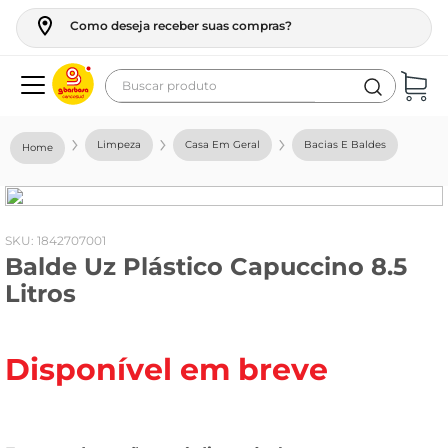
Como deseja receber suas compras?
Buscar produto
Termos mais buscados
Limpeza
Casa Em Geral
Bacias E Baldes
geladeira
maquina lavar
fogao
:
1842707001
Balde Uz Plástico Capuccino 8.5
café
Litros
cerveja
frango
Disponível em breve
vinho
leite
tv