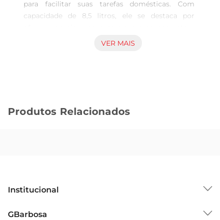
para facilitar suas tarefas domésticas. Com 
capacidade de 8,5 litros, ele se destaca por 
oferecer amplo espaço para o armazenamento e 
transporte de líquidos, proporcionando maior 
VER MAIS
comodidade em diversas atividades, seja na 
limpeza da casa ou em projetos de organização.

Design funcional e prático Com um design que 
combina estética e funcionalidade, o balde é leve 
e fácil de manejar, ideal para uso em diversas 
Produtos Relacionados
situações do cotidiano. Seja para lavagem de 
roupas, armazenamento de materiais ou até 
mesmo para uso em jardinagem, o balde Uz se 
adapta perfeitamente às mais variadas 
necessidades. Sua confecção em plástico de 
qualidade garante resistência e durabilidade, 
oferecendo um produto que pode ser utilizado 
Institucional
por um longo período.

Fácil de limpar e manter A praticidade também é 
Sobre o GBarbosa
GBarbosa
um dos pontos fortes deste balde. Sua superfície 