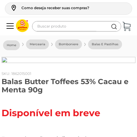
Como deseja receber suas compras?
Buscar produto
Termos mais buscados
Mercearia
Bomboniere
Balas E Pastilhas
geladeira
maquina lavar
fogao
:
1862015001
Balas Butter Toffees 53% Cacau e
café
Menta 90g
cerveja
frango
Disponível em breve
leite
vinho
leite pó