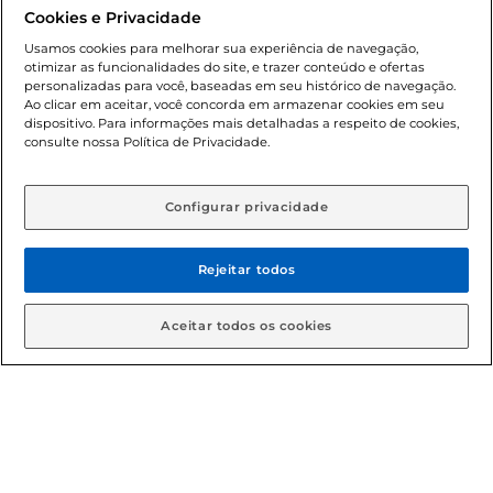
promocionais poderá ter sua quantidade limitada por
Cookies e Privacidade
cliente. Os preços, ofertas e condições são exclusivos para
o e-commerce e válidos durante o dia de hoje, podendo
Usamos cookies para melhorar sua experiência de navegação,
otimizar as funcionalidades do site, e trazer conteúdo e ofertas
sofrer alterações sem prévia notificação. Proibida a venda
personalizadas para você, baseadas em seu histórico de navegação.
de bebidas alcoólicas para menores de 18 anos, conforme
Ao clicar em aceitar, você concorda em armazenar cookies em seu
Lei n.º 8069/90, art. 81, inciso II (Estatuto da Criança e do
dispositivo. Para informações mais detalhadas a respeito de cookies,
Adolescente). Preços e condições exclusivos para o
consulte nossa Política de Privacidade.
www.gbarbosa.com.br
, podendo sofrer alterações sem
aviso prévio. O valor mínimo para as compras on-line é de
R$ 80,00.
Configurar privacidade
Rejeitar todos
© 2026 Copyright. Todos os direitos
reservados Gbarbosa.
Aceitar todos os cookies
Cencosud Brasil Comercial SA.CNPJ sob n° 39.346.861/0350-38 .
Sediada na Av. das Nações Unidas, 12.995, 21º andar, CEP:
04.578-000, Bairro Brooklin Paulista, na cidade de São Paulo -
SP.