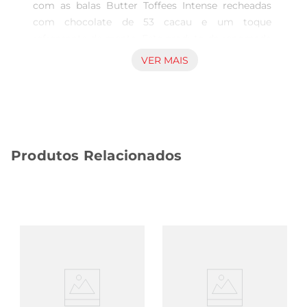
com as balas Butter Toffees Intense recheadas 
com chocolate de 53 cacau e um toque 
refrescante de menta. Este produto da renomada 
marca Butter Toffees oferece uma explosão de 
VER MAIS
sabor a cada mordida, ideal para quem busca um 
doce que una a intensidadedo chocolate à 
suavidade e frescor da menta.  

Características Principais  

As balas são apresentadas em um pacote prático 
Produtos Relacionados
de 90g, perfeito para levar na bolsa ou 
compartilhar com amigos e familiares. Com uma 
textura macia e envolvente, elas se derretem na 
boca, proporcionando uma experiência de sabor 
única. A mistura do chocolate amargo e da 
menta cria um equilíbrio perfeito, agradando ao 
paladar dos verdadeiros amantes de doces.  

Armazenamento e Conservação  

Conserve as balas em um local fresco e seco, 
protegendoas da luz e da umidade, para manter 