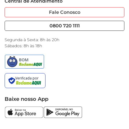
Central de Atendimento
Sobre Privacidade
Garantia Estendida
Portal do Fornecedo
Código de Ética
Fale Conosco
Nossas Lojas
Serviços
Cencosud Media
Blog GBarbosa
0800 720 1111
Black Friday
Encarte do Dia
Segunda à Sexta: 8h às 20h
Sábados: 8h às 18h
Baixe nosso App