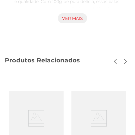
e qualidade. Com 100g de pura delícia, essas balas 
proporcionam uma experiência gustativa única, 
trazendo a refrescância do maracujá em cada 
VER MAIS
pedaço. Ideal para compartilhar com amigos e 
familiares ou para saborear em momentos de 
pausa, elas são um convite ao prazer.

Textura e qualidade que encantam  

Cada bala é cuidadosamente elaborada, 
Produtos Relacionados
garantindo uma textura macia e aveludada que 
derrete na boca. O equilíbrio entre a doçura e a 
acidez do maracujá torna essas balas irresistíveis, 
agradando a todos os paladares. Além disso, a 
embalagem prática de 100g facilita o transporte, 
permitindo que vocêleve essa delícia para 
qualquer lugar, seja no trabalho, na escola ou em 
passeios.

Perfeitas para qualquer ocasião  

As Balas Butter Toffees são versáteis e podem ser 
apreciadas em diversas situações. Seja como um 