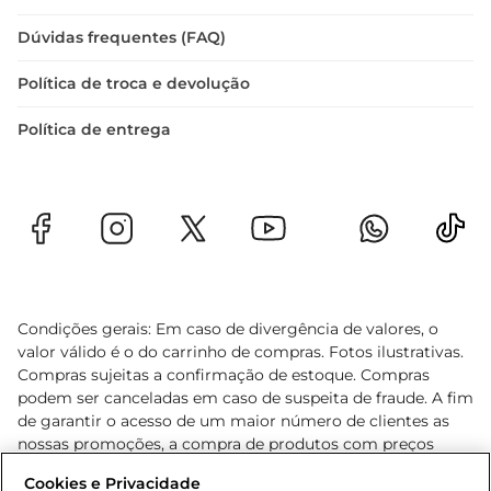
Dúvidas frequentes (FAQ)
Política de troca e devolução
Política de entrega
Condições gerais: Em caso de divergência de valores, o
valor válido é o do carrinho de compras. Fotos ilustrativas.
Compras sujeitas a confirmação de estoque. Compras
podem ser canceladas em caso de suspeita de fraude. A fim
de garantir o acesso de um maior número de clientes as
nossas promoções, a compra de produtos com preços
promocionais poderá ter sua quantidade limitada por
Cookies e Privacidade
cliente. Os preços, ofertas e condições são exclusivos para