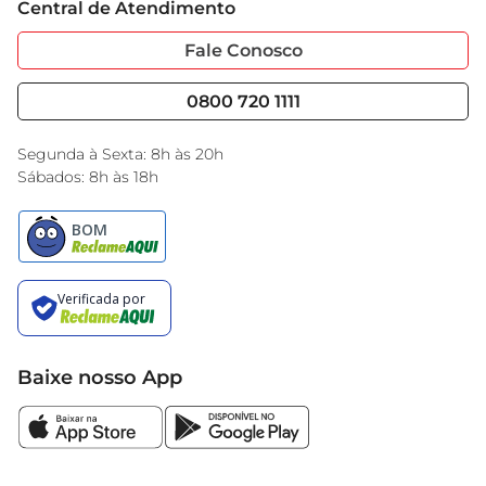
Central de Atendimento
Sobre Privacidade
Garantia Estendida
Portal do Fornecedo
Código de Ética
Fale Conosco
Nossas Lojas
Serviços
Cencosud Media
Blog GBarbosa
0800 720 1111
Black Friday
Encarte do Dia
Segunda à Sexta: 8h às 20h
Sábados: 8h às 18h
Baixe nosso App