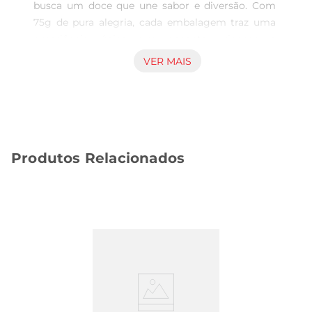
busca um doce que une sabor e diversão. Com 
75g de pura alegria, cada embalagem traz uma 
experiência única que encanta crianças e 
adultos.O recheio cremoso e o sabor frutado 
VER MAIS
proporcionam uma explosão de gostos que 
transforma qualquer momento em uma 
celebração.

Texturae experiência sensorial  

A textura macia e a consistência da bala 
Produtos Relacionados
garantem uma experiência de mastigação 
agradável. Ao morder, você é surpreendido por 
um recheio que se mistura perfeitamente com o 
sabor da goma, criando uma combinação 
irresistível. É ideal paracompartilhar com amigos 
ou saborear em momentos de descontração.

Versatilidade de uso  

A Bala Bubbaloo é perfeita para diversas 
ocasiões. Seja em festas, piqueniques ou 
simplesmente como um agrado no dia a dia, ela 