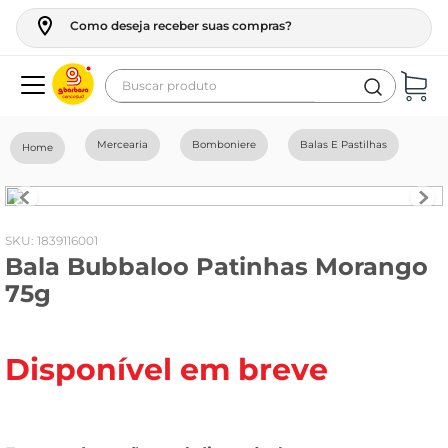
Como deseja receber suas compras?
Buscar produto
Termos mais buscados
Mercearia
Bomboniere
Balas E Pastilhas
geladeira
maquina lavar
fogao
:
1839116001
Bala Bubbaloo Patinhas Morango
café
75g
cerveja
frango
Disponível em breve
leite
vinho
leite pó