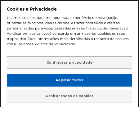
promocionais poderá ter sua quantidade limitada por
Cookies e Privacidade
cliente. Os preços, ofertas e condições são exclusivos para
o e-commerce e válidos durante o dia de hoje, podendo
Usamos cookies para melhorar sua experiência de navegação,
otimizar as funcionalidades do site, e trazer conteúdo e ofertas
sofrer alterações sem prévia notificação. Proibida a venda
personalizadas para você, baseadas em seu histórico de navegação.
de bebidas alcoólicas para menores de 18 anos, conforme
Ao clicar em aceitar, você concorda em armazenar cookies em seu
Lei n.º 8069/90, art. 81, inciso II (Estatuto da Criança e do
dispositivo. Para informações mais detalhadas a respeito de cookies,
Adolescente). Preços e condições exclusivos para o
consulte nossa Política de Privacidade.
www.gbarbosa.com.br
, podendo sofrer alterações sem
aviso prévio. O valor mínimo para as compras on-line é de
R$ 80,00.
Configurar privacidade
Rejeitar todos
© 2026 Copyright. Todos os direitos
reservados Gbarbosa.
Aceitar todos os cookies
Cencosud Brasil Comercial SA.CNPJ sob n° 39.346.861/0350-38 .
Sediada na Av. das Nações Unidas, 12.995, 21º andar, CEP:
04.578-000, Bairro Brooklin Paulista, na cidade de São Paulo -