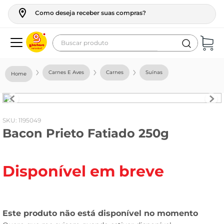
Como deseja receber suas compras?
Buscar produto
Termos mais buscados
Carnes E Aves
Carnes
Suínas
geladeira
maquina lavar
fogao
:
1195049
Bacon Prieto Fatiado 250g
café
cerveja
Disponível em breve
frango
vinho
leite
tv