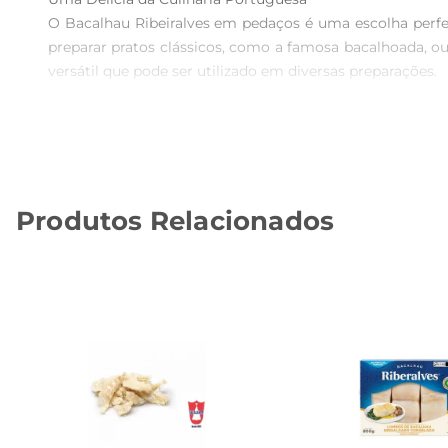
O Bacalhau Ribeiralves em pedaços é uma escolha perfeit
preparar pratos clássicos, como a famosa bacalhoada, o
versátil que pode ser utilizado em diversas preparações.

Qualidade e Procedência  

Este bacalhau é cuidadosamente selecionado e apresenta 
qualidade de seus produtos, e este bacalhau não é exceç
segurança alimentar.

Produtos Relacionados
Sugestões de Preparo  

Para aproveitar ao máximo o sabor deste bacalhau, reco
ele pode ser grelhado, assado ou cozido, permitindo que
certamente agradará a todos.

Informações Nutricionais  

O Bacalhau Ribeiralves é uma excelente fonte de proteín
como fósforo e selênio, essenciais para a saúde. Ao incl
nutricionais.
