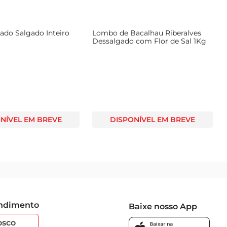
mite que você o utilize em saladas, tortas, ou até mesmo 
ado Salgado Inteiro
Lombo de Bacalhau Riberalves
 sabor.
Dessalgado com Flor de Sal 1Kg
NÍVEL EM BREVE
DISPONÍVEL EM BREVE
endimento
Baixe nosso App
osco