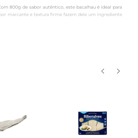
Com 800g de sabor autêntico, este bacalhau é ideal para 
bor marcante e textura firme fazem dele um ingrediente 
cterísticas originais. A Ribeiralves é reconhecida pela 
um produto que respeita os altos padrões de qualidade e 
o, trocando a água periodicamente. Uma vez dessalgado, 
á-lo com batatas, cebolas e azeitonas para um prato que 
equilibrada. Além disso, é um alimento rico em minerais 
nigualável, mas também se beneficia de suas propriedades 