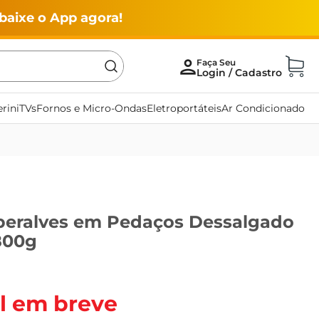
baixe o App agora!
rini
TVs
Fornos e Micro-Ondas
Eletroportáteis
Ar Condicionado
beralves em Pedaços Dessalgado
800g
l em breve