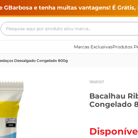
e GBarbosa e tenha muitas vantagens! É Grátis, 
Pesquise aqui por produto e/ou marca...
Termos mais buscados
Marcas Exclusivas
Produtos Pe
geladeira
Pedaços Dessalgado Congelado 800g
maquina lavar
fogao
1868567
café
Bacalhau Ri
cerveja
Congelado 
frango
vinho
leite
Disponíve
tv