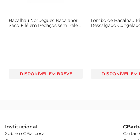
Versatilidade na Cozinha  

Este bacalhau é ideal para diversas ocasiões, desde um a
Bacalhau Norueguês Bacalanor
Lombo de Bacalhau Ri
em pratos mais elaborados. Com o Bacalhau Ribeiralves 
Seco Filé em Pedaços sem Pele
Dessalgado Congelad
400g
DISPONÍVEL EM BREVE
DISPONÍVEL EM
Institucional
GBarb
Sobre o GBarbosa
Cartão