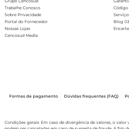
Grupo Cencosud
Garanti
Trabalhe Conosco
Código 
Sobre Privacidade
Serviço
Portal do Fornecedor
Blog G
Nossas Lojas
Encarte
Cencosud Media
Formas de pagamento
Dúvidas frequentes (FAQ)
Po
Condições gerais: Em caso de divergência de valores, o valor 
podem ser canceladas em caso de suspeita de fraude. A fim 