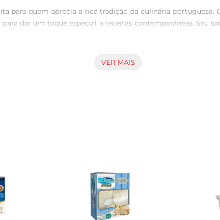
a para quem aprecia a rica tradição da culinária portuguesa. 
u para dar um toque especial a receitas contemporâneas. Seu sa
VER MAIS
um processo de dessalgue que garante a preservação de suas cara
ão. Ao escolher o Bacalhau Ribeiralves, você está optando por 
menda-se deixá-lo de molho por algumas horas antes do prepar
 você explore diferentes formas de preparo. Experimente combin
a e ácidos graxos ômega-3, contribuindo para uma alimentação 
uí-lo em suas refeições, você não apenas desfruta de um sabor i