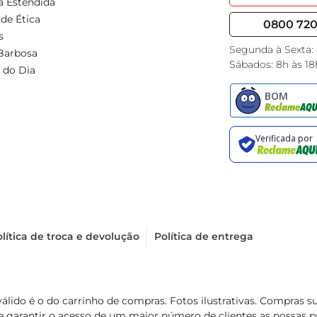
a Estendida
de Ética
0800 720 
s
Segunda à Sexta:
Barbosa
Sábados: 8h às 18
 do Dia
lítica de troca e devolução
Política de entrega
válido é o do carrinho de compras. Fotos ilustrativas. Compras 
de garantir o acesso de um maior número de clientes as nossa