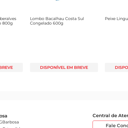
lmoço em família até um jantar especial. Sua versatilidade per
beralves
Lombo Bacalhau Costa Sul
Peixe Lingu
em pedaços, suas refeições ganham um novo ar de sofisticação e
o 800g
Congelado 600g
 BREVE
DISPONÍVEL EM BREVE
DISPO
Central de At
osa
 GBarbosa
Fale Con