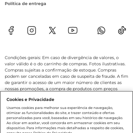
Política de entrega
Condições gerais: Em caso de divergência de valores, o
valor válido é o do carrinho de compras. Fotos ilustrativas.
Compras sujeitas a confirmação de estoque. Compras
podem ser canceladas em caso de suspeita de fraude. A fim
de garantir o acesso de um maior número de clientes as
nossas promoções, a compra de produtos com preços
promocionais poderá ter sua quantidade limitada por
Cookies e Privacidade
cliente. Os preços, ofertas e condições são exclusivos para
o e-commerce e válidos durante o dia de hoje, podendo
Usamos cookies para melhorar sua experiência de navegação,
otimizar as funcionalidades do site, e trazer conteúdo e ofertas
sofrer alterações sem prévia notificação. Proibida a venda
personalizadas para você, baseadas em seu histórico de navegação.
de bebidas alcoólicas para menores de 18 anos, conforme
Ao clicar em aceitar, você concorda em armazenar cookies em seu
Lei n.º 8069/90, art. 81, inciso II (Estatuto da Criança e do
dispositivo. Para informações mais detalhadas a respeito de cookies,
Adolescente). Preços e condições exclusivos para o