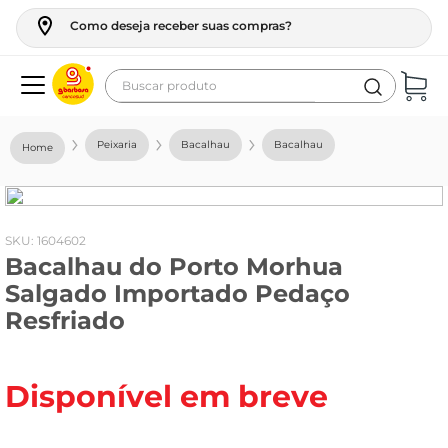
Como deseja receber suas compras?
Buscar produto
Termos mais buscados
Peixaria
Bacalhau
Bacalhau
geladeira
maquina lavar
fogao
:
1604602
Bacalhau do Porto Morhua
café
Salgado Importado Pedaço
cerveja
Resfriado
frango
leite
Disponível em breve
vinho
leite pó