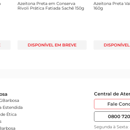
Fatiada
Azeitona Preta em Conserva
Azeitona Pr
Rivoli Prática Fatiada Sachê 150g
160g
 BREVE
DISPONÍVEL EM BREVE
DISPO
Central de At
osa
 GBarbosa
Fale Con
a Estendida
de Ética
0800 720 
s
Segunda à Sexta:
Barbosa