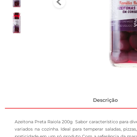
Descrição
Azeitona Preta Raiola 200g  Sabor característico para d
variados na cozinha. Ideal para temperar saladas, pizza
praticidade em um só produto Com a referência da marca