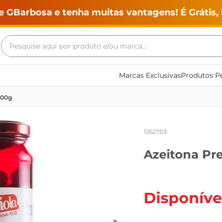
e GBarbosa e tenha muitas vantagens! É Grátis, 
Pesquise aqui por produto e/ou marca...
Termos mais buscados
Marcas Exclusivas
Produtos Pe
geladeira
200g
maquina lavar
fogao
1262703
café
Azeitona Pre
cerveja
frango
leite
Disponíve
vinho
leite pó