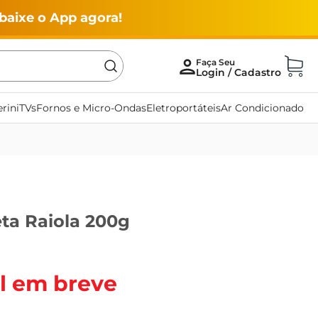
baixe o App agora!
rini
TVs
Fornos e Micro-Ondas
Eletroportáteis
Ar Condicionado
ta Raiola 200g
l em breve