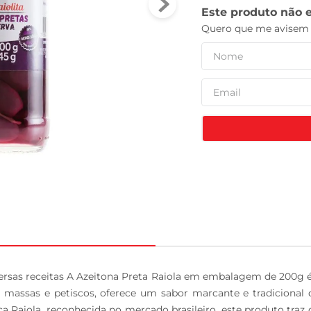
celular
iversas receitas A Azeitona Preta Raiola em embalagem de 200g
s, massas e petiscos, oferece um sabor marcante e tradicional
 Raiola, reconhecida no mercado brasileiro, este produto traz 