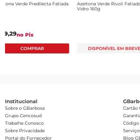
Azeitona Verde Predilecta Fatiada
Azeitona Verde Rivoli 
120g
Vidro 160g
R$
9
,
29
no Pix
DISPONÍVEL EM
Institucional
GBarb
Sobre o GBarbosa
Cartão
Grupo Cencosud
Garanti
Trabalhe Conosco
Código 
Sobre Privacidade
Serviço
Portal do Fornecedor
Blog G