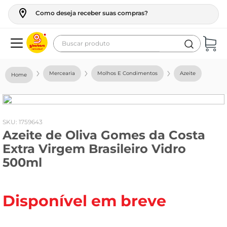
Como deseja receber suas compras?
Buscar produto
Termos mais buscados
Mercearia
Molhos E Condimentos
Azeite
geladeira
maquina lavar
fogao
:
1759643
Azeite de Oliva Gomes da Costa
café
Extra Virgem Brasileiro Vidro
cerveja
500ml
frango
vinho
Disponível em breve
leite
tv