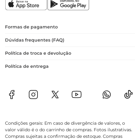
durabilidade.

Experimente o Azeite de Oliva Gomes da Costa 
Extra Virgem e descubra como um ingrediente 
simples pode transformar suas receitas em 
Formas de pagamento
pratos dignos de chefs, valorizando cada refeição 
com um toque especial de sabor e qualidade.
Dúvidas frequentes (FAQ)
Política de troca e devolução
Política de entrega
Condições gerais: Em caso de divergência de valores, o
valor válido é o do carrinho de compras. Fotos ilustrativas.
Compras sujeitas a confirmação de estoque. Compras