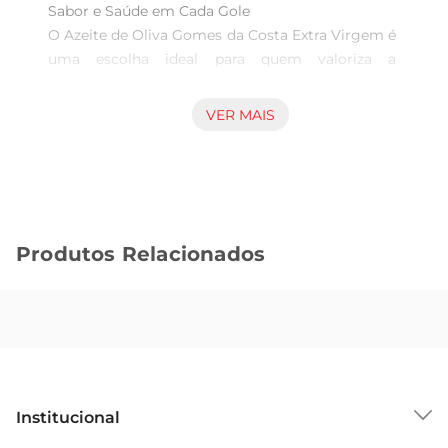
Sabor e Saúde em Cada Gole  

O Azeite de Oliva Gomes da Costa Extra Virgem é 
uma escolha ideal para quem valoriza a 
autenticidade e a qualidade na cozinha. Com 
500ml de puro azeite, este produto destacase por 
VER MAIS
seu sabor rico e encorpado, que realça o gosto 
dos alimentos e proporciona uma experiência 
gastronômica única a cada refeição.

Produzido no Brasil, este azeite é extraído a frio, 
preservando todas as propriedades benéficas da 
Produtos Relacionados
oliva. Seu sabor frutado e levemente picante é 
resultado do cuidado na seleção das azeitonas, 
garantindo um produto que atende aos paladares 
mais exigentes. Adicionar este azeite aos seus 
pratos não só eleva seus sabores, mas também 
oferece benefícios à saúde, sendo uma fonte rica 
em gorduras saudáveis.

Institucional
Ideal para Diversas Preparações  

Com versatilidade na culinária, o Azeite Gomes 