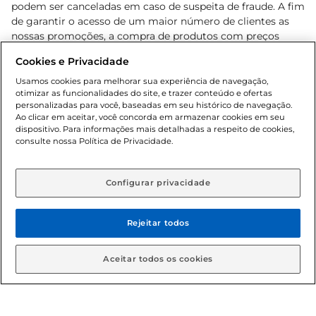
podem ser canceladas em caso de suspeita de fraude. A fim
de garantir o acesso de um maior número de clientes as
nossas promoções, a compra de produtos com preços
promocionais poderá ter sua quantidade limitada por
Cookies e Privacidade
cliente. Os preços, ofertas e condições são exclusivos para
o e-commerce e válidos durante o dia de hoje, podendo
Usamos cookies para melhorar sua experiência de navegação,
otimizar as funcionalidades do site, e trazer conteúdo e ofertas
sofrer alterações sem prévia notificação. Proibida a venda
personalizadas para você, baseadas em seu histórico de navegação.
de bebidas alcoólicas para menores de 18 anos, conforme
Ao clicar em aceitar, você concorda em armazenar cookies em seu
Lei n.º 8069/90, art. 81, inciso II (Estatuto da Criança e do
dispositivo. Para informações mais detalhadas a respeito de cookies,
Adolescente). Preços e condições exclusivos para o
consulte nossa Política de Privacidade.
www.gbarbosa.com.br
, podendo sofrer alterações sem
aviso prévio. O valor mínimo para as compras on-line é de
R$ 80,00.
Configurar privacidade
Rejeitar todos
© 2026 Copyright. Todos os direitos
reservados Gbarbosa.
Aceitar todos os cookies
Cencosud Brasil Comercial SA.CNPJ sob n° 39.346.861/0350-38 .