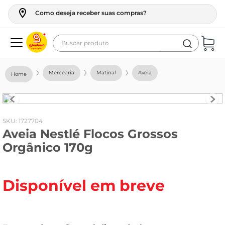
Como deseja receber suas compras?
Buscar produto
Termos mais buscados
Mercearia
Matinal
Aveia
geladeira
maquina lavar
fogao
:
1727704
Aveia Nestlé Flocos Grossos
café
Orgânico 170g
cerveja
frango
Disponível em breve
leite
vinho
leite pó