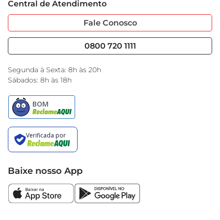
Central de Atendimento
Sobre Privacidade
Garantia Estendida
Portal do Fornecedo
Código de Ética
Fale Conosco
Nossas Lojas
Serviços
Cencosud Media
Blog GBarbosa
0800 720 1111
Black Friday
Encarte do Dia
Segunda à Sexta: 8h às 20h
Sábados: 8h às 18h
Baixe nosso App