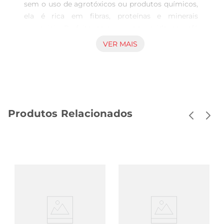
sem o uso de agrotóxicos ou produtos químicos, 
ela é rica em fibras, proteínas e minerais 
essenciais. Perfeita para ser consumida no café 
da manhã ou no lanche, pode ser adicionada a 
VER MAIS
iogurtes, smoothies, ou preparada como mingau. 
A aveia orgânica oferece uma maneira prática e 
saudável de enriquecer a sua dieta.
Produtos Relacionados