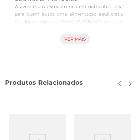
A aveia é um alimento rico em nutrientes, ideal 
para quem busca uma alimentação equilibrada. 
Os flocos finos da AVEIA CUISINECO são uma 
excelente fonte de fibras, que auxiliam na 
digestão e promovem a sensação de saciedade. 
VER MAIS
Além disso, são ricos em vitaminas e minerais, 
contribuindo para a saúdedo coração e o controle 
do colesterol.

Versatilidade na Cozinha  

Os flocos finos de aveia são extremamente 
Produtos Relacionados
versáteis e podem serutilizados em diversas 
receitas. Desde o preparo de mingaus e 
vitaminas até a incorporação em bolos e 
biscoitos, a aveia traz uma textura especial e um 
sabor suave que combina com diferentes 
ingredientes. Experimente adicionar aos seus 
smoothies ou utilizar como base para granolas 
caseiras, criando opções saudáveis e saborosas.
