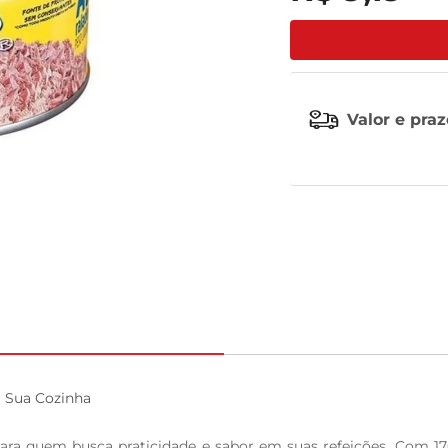
tv
Valor e pra
 Sua Cozinha

a quem busca praticidade e sabor em suas refeições. Com 170g