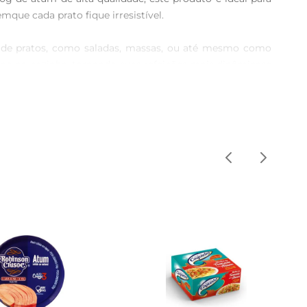
que cada prato fique irresistível.

e de pratos, como saladas, massas, ou até mesmo como 
o na cozinha, tornando suas refeições mais dinâmicase 
ação equilibrada. Cada porção oferece nutrientes que 
audável sem abrir mão do sabor.

ntir a frescura e o sabor do produto. Verifique sempre 
ções, tornando a hora de comer um momento especial.