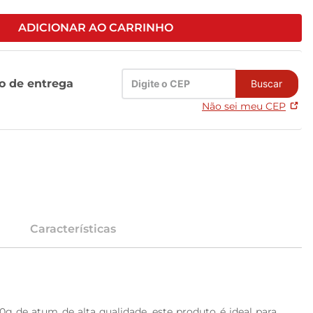
ADICIONAR AO CARRINHO
zo de entrega
Buscar
Não sei meu CEP
Características
 de atum de alta qualidade, este produto é ideal para 