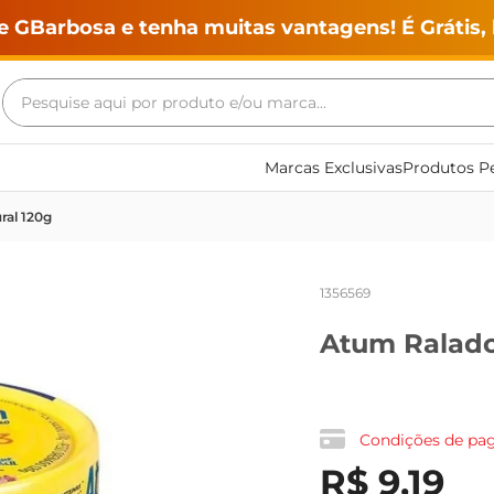
e GBarbosa e tenha muitas vantagens! É Grátis, 
Pesquise aqui por produto e/ou marca...
Termos mais buscados
Marcas Exclusivas
Produtos Pe
geladeira
ral 120g
maquina lavar
fogao
1356569
café
Atum Ralado
cerveja
frango
leite
Condições de p
vinho
R$
9
,
19
leite pó