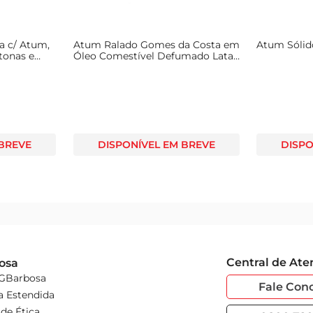
a c/ Atum,
Atum Ralado Gomes da Costa em
Atum Sólid
tonas e
Óleo Comestível Defumado Lata
170g
 BREVE
DISPONÍVEL EM BREVE
DISPO
Central de At
osa
 GBarbosa
Fale Con
a Estendida
de Ética