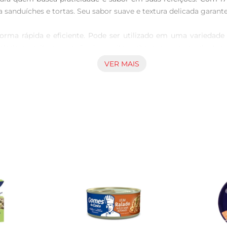
a sanduíches e tortas. Seu sabor suave e textura delicada garantem
forma rápida e eficiente. Pode ser utilizado em uma variedad
lado permite que você crie receitas saborosas sem perder temp
VER MAIS
teínas e ácidos graxos ômega3, essenciais para uma aliment
 É uma escolha inteligente para quem deseja manter uma dieta s
nte hermético na geladeira e consumilo em até 3 dias para gara
idade do atum.

o um ingrediente prático e saboroso que enriquece suas refei