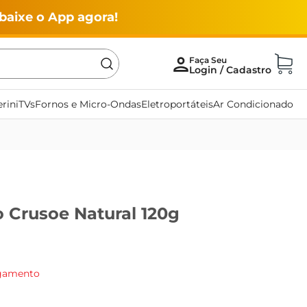
baixe o App agora!
rini
TVs
Fornos e Micro-Ondas
Eletroportáteis
Ar Condicionado
 Crusoe Natural 120g
agamento