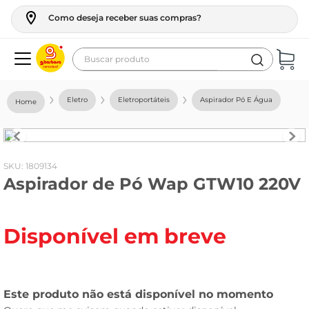
Como deseja receber suas compras?
Buscar produto
Termos mais buscados
Eletro
Eletroportáteis
Aspirador Pó E Água
geladeira
maquina lavar
fogao
:
1809134
Aspirador de Pó Wap GTW10 220V
café
cerveja
Disponível em breve
frango
leite
vinho
leite pó