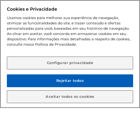
promocionais poderá ter sua quantidade limitada por
Cookies e Privacidade
cliente. Os preços, ofertas e condições são exclusivos para
o e-commerce e válidos durante o dia de hoje, podendo
Usamos cookies para melhorar sua experiência de navegação,
otimizar as funcionalidades do site, e trazer conteúdo e ofertas
sofrer alterações sem prévia notificação. Proibida a venda
personalizadas para você, baseadas em seu histórico de navegação.
de bebidas alcoólicas para menores de 18 anos, conforme
Ao clicar em aceitar, você concorda em armazenar cookies em seu
Lei n.º 8069/90, art. 81, inciso II (Estatuto da Criança e do
dispositivo. Para informações mais detalhadas a respeito de cookies,
Adolescente). Preços e condições exclusivos para o
consulte nossa Política de Privacidade.
www.gbarbosa.com.br
, podendo sofrer alterações sem
aviso prévio. O valor mínimo para as compras on-line é de
R$ 80,00.
Configurar privacidade
Rejeitar todos
© 2026 Copyright. Todos os direitos
reservados Gbarbosa.
Aceitar todos os cookies
Cencosud Brasil Comercial SA.CNPJ sob n° 39.346.861/0350-38 .
Sediada na Av. das Nações Unidas, 12.995, 21º andar, CEP:
04.578-000, Bairro Brooklin Paulista, na cidade de São Paulo -