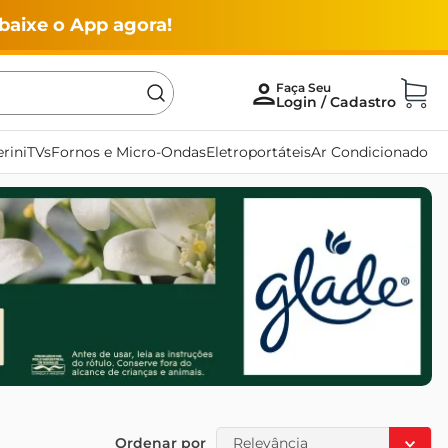
baixe o App agora!
rini
TVs
Fornos e Micro-Ondas
Eletroportáteis
Ar Condicionado
Ordenar por
Relevância