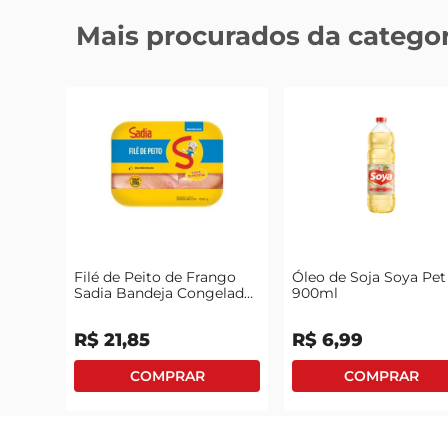
Mais procurados da categor
Filé de Peito de Frango
Óleo de Soja Soya Pet
Sadia Bandeja Congelado
900ml
1kg
R$
21
,
85
R$
6
,
99