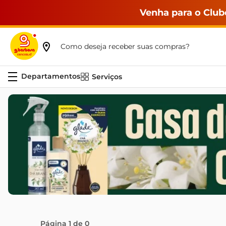
Venha para o Club
Como deseja receber suas compras?
Serviços
Página
1
de
0