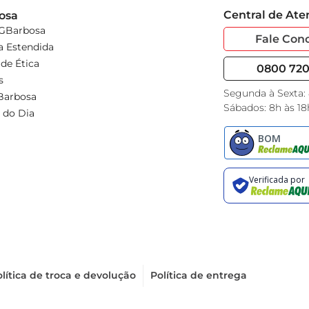
Central de At
osa
 GBarbosa
Fale Con
a Estendida
de Ética
0800 720 
s
Segunda à Sexta:
Barbosa
Sábados: 8h às 18
 do Dia
lítica de troca e devolução
Política de entrega