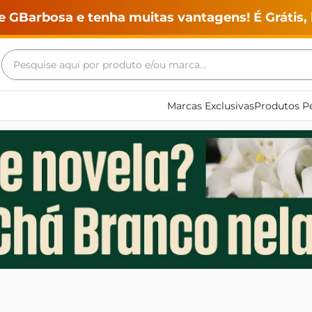
e GBarbosa e tenha muitas vantagens! É Grátis, 
Pesquise aqui por produto e/ou marca...
Termos mais buscados
Marcas Exclusivas
Produtos Pe
geladeira
maquina lavar
fogao
café
cerveja
frango
vinho
leite
tv