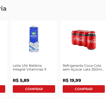
ia
Leite Uht Betânia
Refrigerante Coca-Cola
Integral Vitaminas 1l
sem Açúcar Lata 350ml
com 6 Unidades Leve
Mais Pague Menos
R$
5
,
89
R$
19
,
99