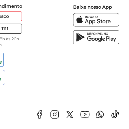
endimento
Baixe nosso App
osco
1111
 8h às 20h
h