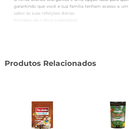
garantindo que você e sua família tenham acesso a um p
sabor às suas refeições diárias.

Processo de cultivo sustentável

O arroz é produzido seguindo práticas agrícolas sustent
do solo, mas também contribui para a saúde do ecossiste
bemestar do planeta.

Versatilidade na cozinha

Este arroz é extremamente versátil e pode ser utiliza
Produtos Relacionados
legumes, carnes e molhos, permitindo que você crie refeiç
e até mesmo sopas.

Informações nutricionais

O Arroz Branco Biorganica é uma excelente fonte de carb
e magnésio, que são essenciais para o bom funcionamento
Com o Arroz Branco Biorganica, você garante qualidade e