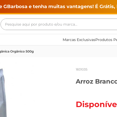
e GBarbosa e tenha muitas vantagens! É Grátis, 
Pesquise aqui por produto e/ou marca...
Termos mais buscados
Marcas Exclusivas
Produtos Pe
geladeira
gânica Orgânico 500g
maquina lavar
fogao
1831035
café
Arroz Branc
cerveja
frango
leite
Disponíve
vinho
leite pó