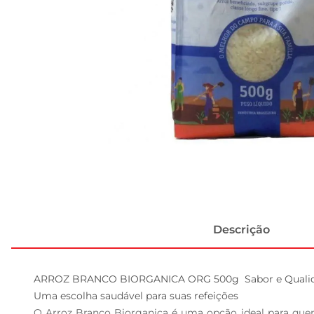
Descrição
ARROZ BRANCO BIORGANICA ORG 500g  Sabor e Qualid
Uma escolha saudável para suas refeições

O Arroz Branco Biorganica é uma opção ideal para quem