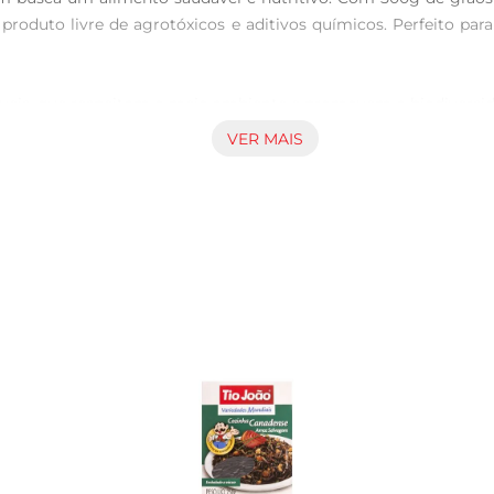
roduto livre de agrotóxicos e aditivos químicos. Perfeito para
áveis, que respeitam o meio ambiente e promovem a biodiversid
ma local. Ao escolher o Arroz Branco Biorganica, você apoia u
VER MAIS
do em diversas receitas, desde um simples acompanhamento até
ões saborosas e equilibradas. Além disso, sua textura macia e s
oidratos, fornecendo energia para o seu dia a dia. Além disso, 
 do organismo. Ao incluir este arroz em sua dieta, vocêpromov
 sabor em suas refeições, contribuindo para um estilo de vida m