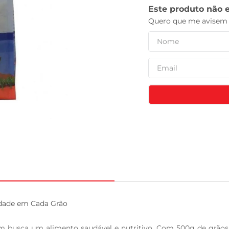
celular
ade em Cada Grão

 busca um alimento saudável e nutritivo. Com 500g de grãos se