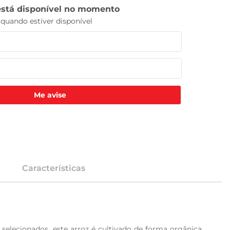
Me avise
Características
lecionados, este arroz é cultivado de forma orgânica, 