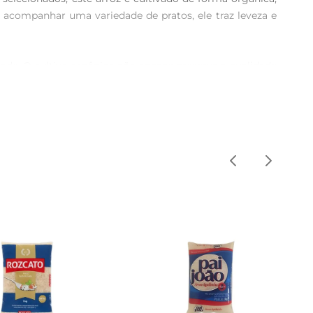
 acompanhar uma variedade de pratos, ele traz leveza e 
ade. O cultivo orgânico não apenas preserva a qualidade 
ma agricultura responsável e consciente, que prioriza o 
 pratos mais elaborados. Ele combinaperfeitamente com 
abor neutro fazem dele a base ideal para risotos, saladas 
é rico em vitaminas do complexo B eminerais, como ferro 
e uma alimentação equilibrada e saudável.

ais saudável e sustentável.