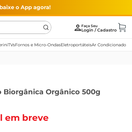
baixe o App agora!
rini
TVs
Fornos e Micro-Ondas
Eletroportáteis
Ar Condicionado
o Biorgânica Orgânico 500g
l em breve