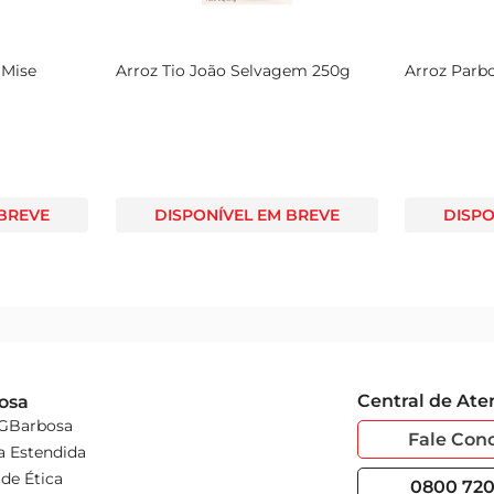
 Mise
Arroz Tio João Selvagem 250g
Arroz Parbo
 BREVE
DISPONÍVEL EM BREVE
DISPO
Central de At
osa
 GBarbosa
Fale Con
a Estendida
de Ética
0800 720 