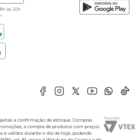
 8h às 20h
h
sujeitas a confirmação de estoque. Compras
s promoções, a compra de produtos com preços
e e válidos durante o dia de hoje, podendo
90, art. 81, inciso II (Estatuto da Criança e do