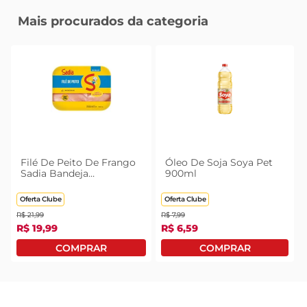
Mais procurados da categoria
Filé De Peito De Frango
Óleo De Soja Soya Pet
Sadia Bandeja
900ml
Congelado 1kg
Oferta Clube
Oferta Clube
R$
21
,
99
R$
7
,
99
R$
19
,
99
R$
6
,
59