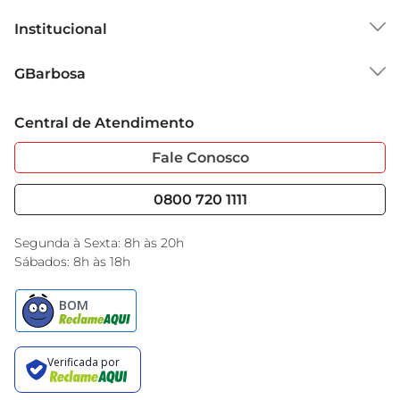
Institucional
Sobre o GBarbosa
GBarbosa
Grupo Cencosud
Trabalhe Conosco
Cartão GBarbosa
Central de Atendimento
Sobre Privacidade
Garantia Estendida
Portal do Fornecedo
Código de Ética
Fale Conosco
Nossas Lojas
Serviços
Cencosud Media
Blog GBarbosa
0800 720 1111
Black Friday
Encarte do Dia
Segunda à Sexta: 8h às 20h
Sábados: 8h às 18h