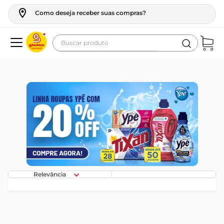
Como deseja receber suas compras?
Buscar produto
Termos mais buscados
geladeira
maquina lavar
fogao
café
cerveja
frango
Relevância
vinho
leite
tv