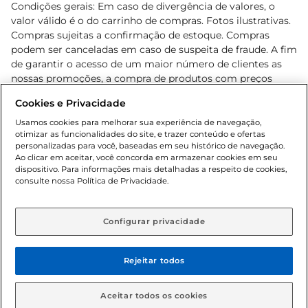
Condições gerais: Em caso de divergência de valores, o
valor válido é o do carrinho de compras. Fotos ilustrativas.
Compras sujeitas a confirmação de estoque. Compras
podem ser canceladas em caso de suspeita de fraude. A fim
de garantir o acesso de um maior número de clientes as
nossas promoções, a compra de produtos com preços
promocionais poderá ter sua quantidade limitada por
Cookies e Privacidade
cliente. Os preços, ofertas e condições são exclusivos para
o e-commerce e válidos durante o dia de hoje, podendo
Usamos cookies para melhorar sua experiência de navegação,
otimizar as funcionalidades do site, e trazer conteúdo e ofertas
sofrer alterações sem prévia notificação. Proibida a venda
personalizadas para você, baseadas em seu histórico de navegação.
de bebidas alcoólicas para menores de 18 anos, conforme
Ao clicar em aceitar, você concorda em armazenar cookies em seu
Lei n.º 8069/90, art. 81, inciso II (Estatuto da Criança e do
dispositivo. Para informações mais detalhadas a respeito de cookies,
Adolescente). Preços e condições exclusivos para o
consulte nossa Política de Privacidade.
www.gbarbosa.com.br
, podendo sofrer alterações sem
aviso prévio. O valor mínimo para as compras on-line é de
R$ 80,00.
Configurar privacidade
Rejeitar todos
© 2026 Copyright. Todos os direitos
reservados Gbarbosa.
Aceitar todos os cookies