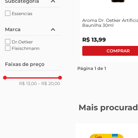
Subcategoria
Essencias
Aroma Dr. Oetker Artificia
Baunilha 30ml
Marca
R$
13
,
99
Dr.Oetker
Fleischmann
Faixas de preço
Página
1
de
1
R$ 13,00
–
R$ 20,00
Mais procurad