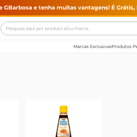
e GBarbosa e tenha muitas vantagens! É Grátis, 
Pesquise aqui por produto e/ou marca...
Termos mais buscados
Marcas Exclusivas
Produtos Pe
geladeira
maquina lavar
fogao
café
cerveja
frango
leite
vinho
leite pó