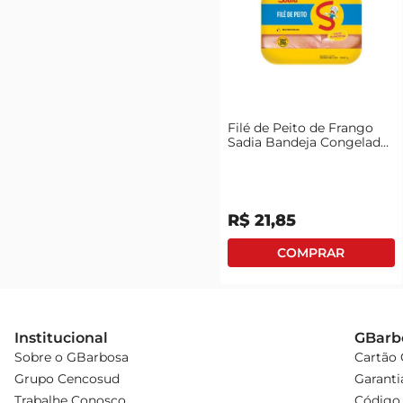
Filé de Peito de Frango
Sadia Bandeja Congelado
1kg
R$
21
,
85
Institucional
GBarb
Sobre o GBarbosa
Cartão
Grupo Cencosud
Garanti
Trabalhe Conosco
Código 