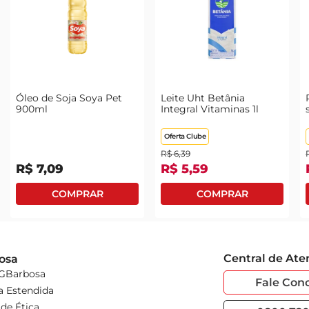
Óleo de Soja Soya Pet
Leite Uht Betânia
900ml
Integral Vitaminas 1l
Oferta Clube
R$
6
,
39
R$
7
,
09
R$
5
,
59
Central de At
osa
 GBarbosa
Fale Con
a Estendida
de Ética