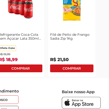
Refrigerante Coca-Cola
Filé de Peito de Frango
sem Açúcar Lata 350ml
Sadia Zip 1Kg
com 6 Unidades Leve
Mais Pague Menos
Oferta Clube
R$
19
,
99
R$
18
,
99
R$
21
,
50
endimento
Baixe nosso App
osco