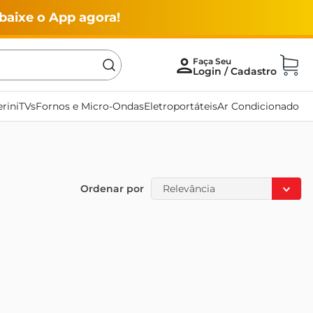
baixe o App agora!
rini
TVs
Fornos e Micro-Ondas
Eletroportáteis
Ar Condicionado
Ordenar por
Relevância