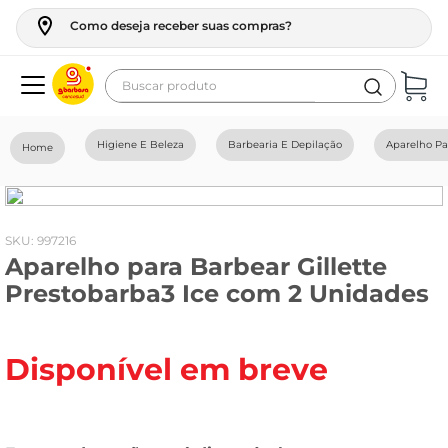
Como deseja receber suas compras?
Buscar produto
Termos mais buscados
Higiene E Beleza
Barbearia E Depilação
Aparelho Pa
geladeira
maquina lavar
fogao
:
997216
Aparelho para Barbear Gillette
café
Prestobarba3 Ice com 2 Unidades
cerveja
frango
Disponível em breve
leite
vinho
leite pó