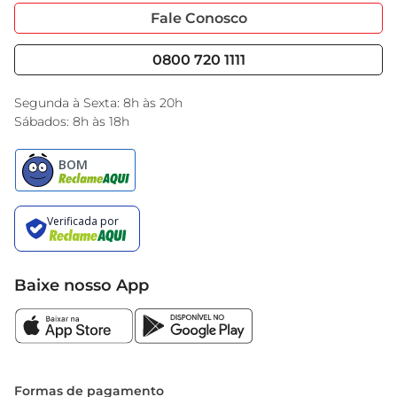
Portal do Fornecedo
Código de Ética
Fale Conosco
Nossas Lojas
Serviços
Cencosud Media
Blog GBarbosa
0800 720 1111
Black Friday
Encarte do Dia
Segunda à Sexta: 8h às 20h
Sábados: 8h às 18h
Baixe nosso App
Formas de pagamento