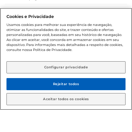
Dúvidas frequentes (FAQ)
Cookies e Privacidade
Política de troca e devolução
Usamos cookies para melhorar sua experiência de navegação,
otimizar as funcionalidades do site, e trazer conteúdo e ofertas
Política de entrega
personalizadas para você, baseadas em seu histórico de navegação.
Ao clicar em aceitar, você concorda em armazenar cookies em seu
dispositivo. Para informações mais detalhadas a respeito de cookies,
consulte nossa Política de Privacidade.
Configurar privacidade
Rejeitar todos
Condições gerais: Em caso de divergência de valores, o
valor válido é o do carrinho de compras. Fotos ilustrativas.
Aceitar todos os cookies
Compras sujeitas a confirmação de estoque. Compras
podem ser canceladas em caso de suspeita de fraude. A fim
de garantir o acesso de um maior número de clientes as
nossas promoções, a compra de produtos com preços
promocionais poderá ter sua quantidade limitada por