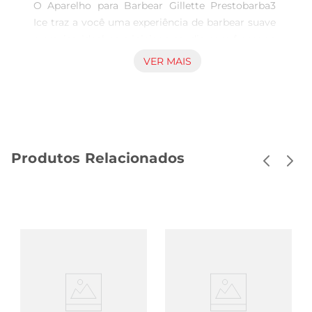
O Aparelho para Barbear Gillette Prestobarba3 
Ice traz a você uma experiência de barbear suave 
e precisa, ideal para iniciar o seudia com frescor e 
conforto. Compreendendo as necessidades do 
VER MAIS
homem moderno, este produto é projetado para 
oferecer um barbear eficaz, minimizando 
irritações e proporcionando uma pele mais lisa.

Tecnologia Avançada para Resultados Excelentes

Cada aparelho vem acompanhado de duas 
Produtos Relacionados
lâminas de alta performance que garantem 
cortes limpos e precisos. A tecnologia utilizada 
no Prestobarba3 Ice foi desenvolvida para 
proporcionar um deslizamento suave, fazendo 
com que o processo de barbear se torne mais 
confortável e rápido, permitindo que você se 
apresente com confiança em qualquer ocasião. 

Design Prático e Funcional

O design ergonômico do aparelho facilita o 
manuseio e oferece maior controle durante o 