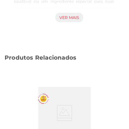
saudável ou um ingrediente especial para suas 
receitas. Com um sabor adocicado e uma textura 
suculenta, essa ameixa é ideal para ser 
VER MAIS
consumida in natura ou utilizada em preparações 
culinárias, como compotas, bolos e saladas. Além 
de deliciosa, a ameixa é uma excelente fonte de 
fibras, vitaminas e minerais, contribuindo para 
uma alimentação equilibrada.

Produtos Relacionados
Benefícios Nutricionais  

A Ameixa Dagen é rica em antioxidantes, que 
ajudam a combater os radicais livres no 
organismo, promovendo a saúde celular. Seu alto 
teor de fibras auxilia na digestão e pode 
contribuir para a sensação de saciedade, 
tornandoauma ótima opção para quem deseja 
manter uma dieta equilibrada. Além disso, essa 
fruta é uma fonte natural de vitamina C, essencial 
para o fortalecimento do sistema imunológico e 
para a saúde da pele.
