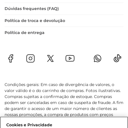
Dúvidas frequentes (FAQ)
Política de troca e devolução
Política de entrega
Condições gerais: Em caso de divergência de valores, o
valor válido é o do carrinho de compras. Fotos ilustrativas.
Compras sujeitas a confirmação de estoque. Compras
podem ser canceladas em caso de suspeita de fraude. A fim
de garantir o acesso de um maior número de clientes as
nossas promoções, a compra de produtos com preços
promocionais poderá ter sua quantidade limitada por
Cookies e Privacidade
cliente. Os preços, ofertas e condições são exclusivos para