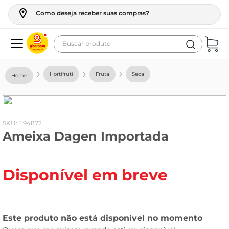
Como deseja receber suas compras?
Buscar produto
Termos mais buscados
Hortifruti
Fruta
Seca
geladeira
maquina lavar
fogao
:
1194872
Ameixa Dagen Importada
café
cerveja
Disponível em breve
frango
leite
vinho
leite pó