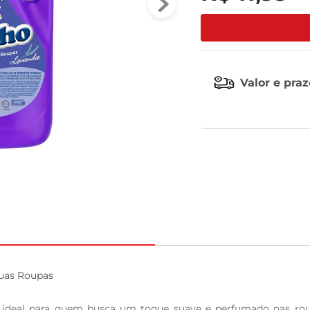
tv
Valor e pra
uas Roupas

 ideal para quem busca um toque suave e perfumado nas roup