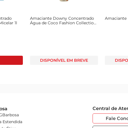
ntrado
Amaciante Downy Concentrado
Amaciante 
icelar 1l
Água de Coco Fashion Collection
450ml Edição Limitada
DISPONÍVEL EM BREVE
DISPO
Central de At
osa
 GBarbosa
Fale Con
a Estendida