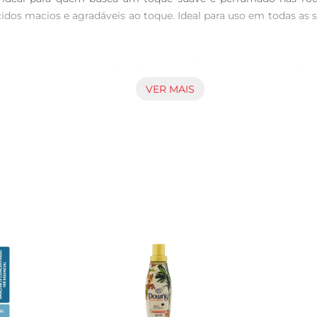
dos macios e agradáveis ao toque. Ideal para uso em todas as 
mas também oferece uma sensação de frescor que dura por mui
a que remete a tranquilidade e bemestar. É perfeito para lenç
VER MAIS
 guardadas.

o e fácil de usar. Basta adicionar a quantidade recomendada
certa para um resultado impecável, economizando e prolongando 
incluindo roupas delicadas. Sua fórmula foi pensada para não da
 suas roupas com confiança, sabendo que elas estarão sempre 