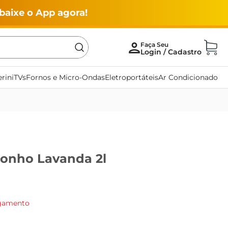
baixe o App agora!
rini
TVs
Fornos e Micro-Ondas
Eletroportáteis
Ar Condicionado
onho Lavanda 2l
agamento