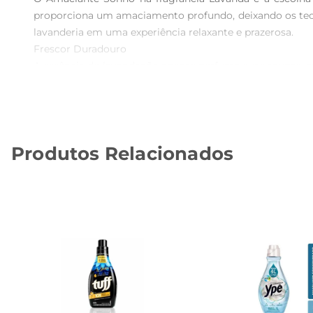
proporciona um amaciamento profundo, deixando os teci
lavanderia em uma experiência relaxante e prazerosa.

Frescor Duradouro  

A essência de lavandanão apenas perfuma suas roupas, 
estarão sempre prontas para serem vestidas, com um arom
peça mantenha um cheirinho agradável mesmo após dias
Uso Prático eEficiente  

Com embalagem de 2 litros, o Amaciante Sonho é prátic
Produtos Relacionados
formulação concentrada garante que você utilize a dose 
Compatibilidade com Todos os Tipos de Tecidos  

Este amaciante é seguro para todos os tipos de tecidos, 
favoritas. Com o Amaciante Sonho, você pode cuidar das