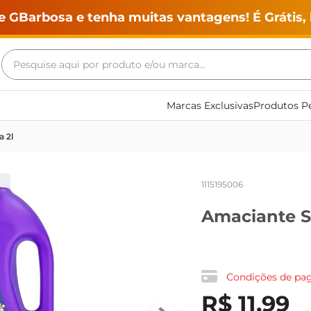
e GBarbosa e tenha muitas vantagens! É Grátis, 
Pesquise aqui por produto e/ou marca...
Termos mais buscados
Marcas Exclusivas
Produtos Pe
geladeira
 2l
maquina lavar
fogao
1115195006
café
Amaciante S
cerveja
frango
leite
Condições de p
vinho
R$
11
,
99
leite pó