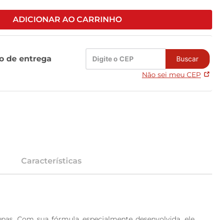
ADICIONAR AO CARRINHO
zo de entrega
Buscar
Não sei meu CEP
Características
as. Com sua fórmula especialmente desenvolvida, ele 