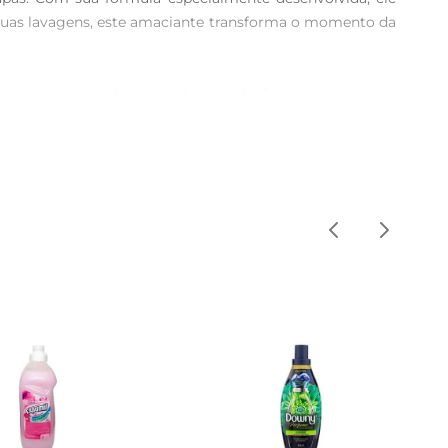
suas lavagens, este amaciante transforma o momento da 
to mais tempo. Ao usar o Amaciante Sonho, suas roupas 
óis, toalhas e roupas do dia a dia, garantindo que cada 
 na máquina de lavar ou durante o enxágue manual. Sua 
a durabilidade do produto. 

nificar as fibras, mantendo a integridade das suas peças 
em ótimo estado.