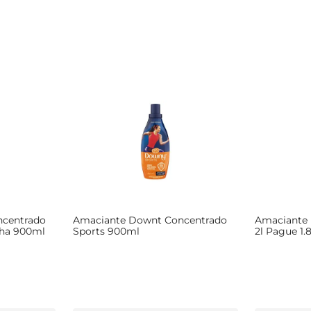
ncentrado
Amaciante Downt Concentrado
Amaciante 
lha 900ml
Sports 900ml
2l Pague 1.8