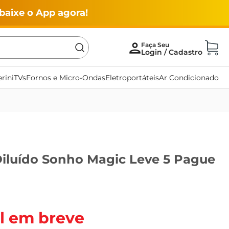
baixe o App agora!
rini
TVs
Fornos e Micro-Ondas
Eletroportáteis
Ar Condicionado
iluído Sonho Magic Leve 5 Pague
l em breve