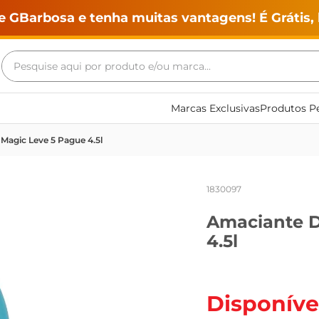
e GBarbosa e tenha muitas vantagens! É Grátis, 
Pesquise aqui por produto e/ou marca...
Termos mais buscados
Marcas Exclusivas
Produtos Pe
geladeira
Magic Leve 5 Pague 4.5l
maquina lavar
fogao
1830097
café
Amaciante D
cerveja
4.5l
frango
leite
vinho
Disponíve
leite pó