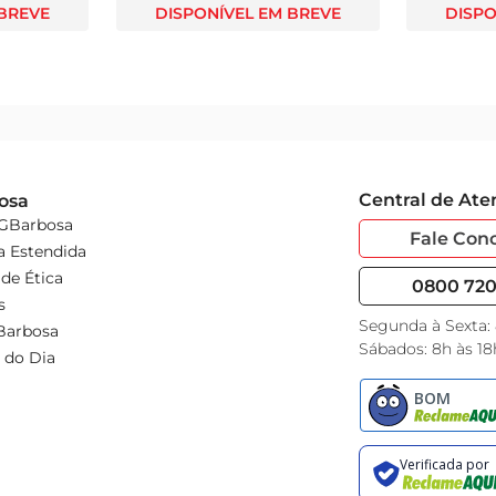
 BREVE
DISPONÍVEL EM BREVE
DISPO
Central de At
osa
 GBarbosa
Fale Con
a Estendida
de Ética
0800 720 
s
Segunda à Sexta:
Barbosa
Sábados: 8h às 18
 do Dia