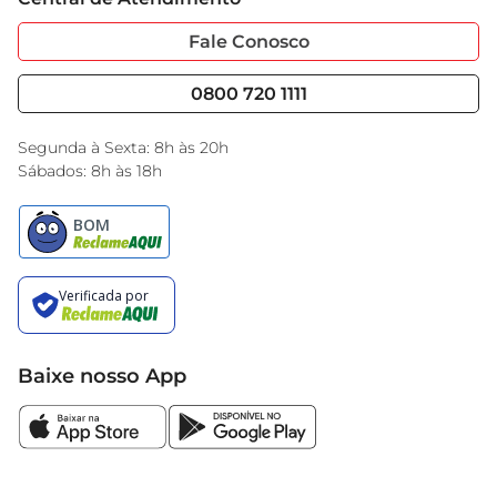
Sobre Privacidade
Garantia Estendida
Portal do Fornecedo
Código de Ética
Fale Conosco
Nossas Lojas
Serviços
Cencosud Media
Blog GBarbosa
0800 720 1111
Black Friday
Encarte do Dia
Segunda à Sexta: 8h às 20h
Sábados: 8h às 18h
Baixe nosso App