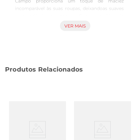
Campo proporciona um toque de maciez 
incomparável às suas roupas, deixandoas suaves 
e agradáveis ao toque. Com sua fórmula 
concentrada, uma pequena quantidade é 
VER MAIS
suficiente para garantir um resultado 
excepcional, tornando suas lavagens 
maiseficientes e econômicas. Ideal para todos os 
tipos de tecidos, ele transforma a rotina de 
cuidados com as roupas em um momento de 
Produtos Relacionados
prazer.

Fragrância Delicada e Duradoura  

Com a essência de Lirios do Campo, este 
amaciante oferece uma fragrância suave e 
envolvente que permanece nas roupas por muito 
mais tempo. Cada peça lavada com Downy traz 
consigo a sensação de frescor, fazendo com que 
você se sinta confortável e confiante ao usálas. A 
combinação perfeita de maciez e perfume 
transforma cada dia em uma nova experiência.
