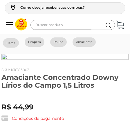
Como deseja receber suas compras?
Buscar produto
Termos mais buscados
Limpeza
Roupa
Amaciante
geladeira
maquina lavar
fogao
:
1616183003
Amaciante Concentrado Downy
café
Lírios do Campo 1,5 Litros
cerveja
frango
R$
44
,
99
leite
vinho
Condições de pagamento
leite pó